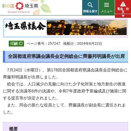
彩の国 埼玉県
緊急・防
情報を探す
メニュー
災
ページ番号：257247
掲載日：2024年8月22日
全国都道府県議会議長会定例総会に齊藤邦明議長が出席
7月24日（水曜日）、第178回全国都道府県議会議長会定例総会に
齊藤邦明議長が出席しました。
総会では、人口減少の克服に向けた少子化対策と地方創生の推進
に関する決議等6件の決議や、令和7年度政府予算編成及び施策に関
する提言等が決定されました。
また、同会の新たな役員として、齊藤議長が副会長に選任されま
した。
概要