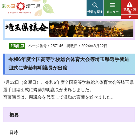
彩の国 埼玉県
緊急・防
情報を探す
メニュー
災
ページ番号：257146
掲載日：2024年8月22日
令和6年度全国高等学校総合体育大会等埼玉県選手団結
団式に齊藤邦明議長が出席
7月12日（金曜日）、令和6年度全国高等学校総合体育大会等埼玉県
選手団結団式に齊藤邦明議長が出席しました。
齊藤議長は、県議会を代表して激励の言葉を述べました。
概要
日時