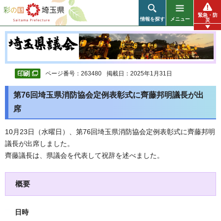
彩の国 埼玉県
緊急・防
情報を探す
メニュー
災
ページ番号：263480
掲載日：2025年1月31日
第76回埼玉県消防協会定例表彰式に齊藤邦明議長が出
席
10月23日（水曜日）、第76回埼玉県消防協会定例表彰式に齊藤邦明
議長が出席しました。
齊藤議長は、県議会を代表して祝辞を述べました。
概要
日時