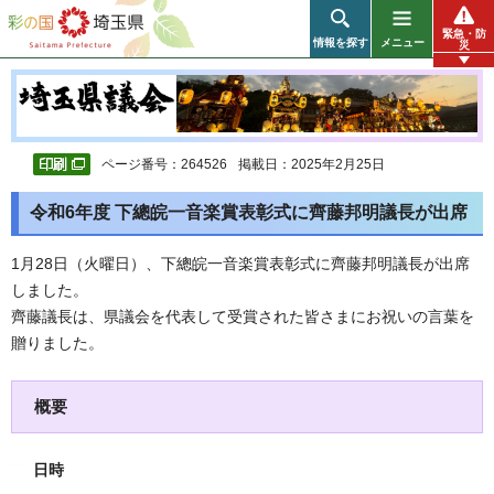
彩の国 埼玉県
緊急・防
情報を探す
メニュー
災
ページ番号：264526
掲載日：2025年2月25日
令和6年度 下總皖一音楽賞表彰式に齊藤邦明議長が出席
1月28日（火曜日）、下總皖一音楽賞表彰式に齊藤邦明議長が出席
しました。
齊藤議長は、県議会を代表して受賞された皆さまにお祝いの言葉を
贈りました。
概要
日時