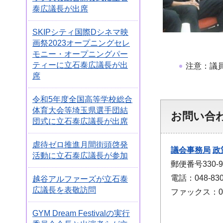
泰広議長が出席
SKIPシティ国際Dシネマ映
画祭2023オープニングセレ
モニー・オープニングパー
ティーに立石泰広議長が出
注意：議
席
令和5年度全国高等学校総合
体育大会等埼玉県選手団結
お問い合
団式に立石泰広議長が出席
虐待ゼロ推進月間街頭啓発
議会事務局
政
活動に立石泰広議長が参加
郵便番号330
電話：048-830
越谷アルファーズが立石泰
広議長を表敬訪問
ファックス：048
GYM Dream Festivalの実行