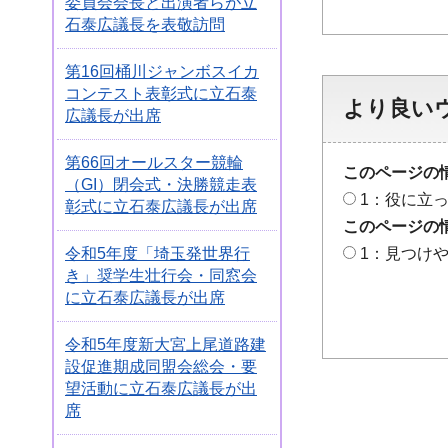
委員会会長と出演者らが立
石泰広議長を表敬訪問
第16回桶川ジャンボスイカ
コンテスト表彰式に立石泰
より良い
広議長が出席
第66回オールスター競輪
このページの
（GI）閉会式・決勝競走表
1：役に立
彰式に立石泰広議長が出席
このページの
令和5年度「埼玉発世界行
1：見つけ
き」奨学生壮行会・同窓会
に立石泰広議長が出席
令和5年度新大宮上尾道路建
設促進期成同盟会総会・要
望活動に立石泰広議長が出
席