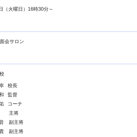
日（火曜日）16時30分～
員面会サロン
校
幸 校長
和 監督
佑 コーチ
悠 主将
七音 副主将
貴 副主将