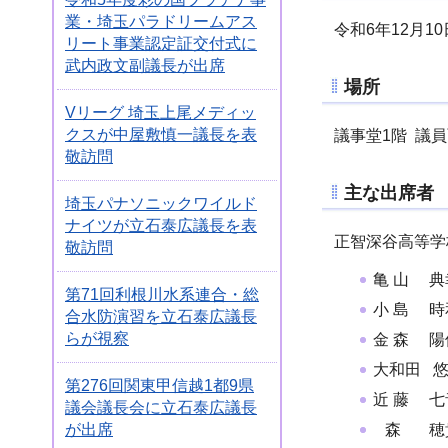
業・埼玉パラドリームアス
令和6年12月10
リート事業認定証交付式に
武内政文副議長が出席
場所
Vリーグ 埼玉上尾メディッ
クスが中屋敷慎一議長を表
議事堂1階 議
敬訪問
主な出席者
埼玉パナソニックワイルド
ナイツが立石泰広議長を表
正智深谷高等学
敬訪問
亀 山 典
第71回利根川水系連合・総
小 島 時
合水防演習を立石泰広議長
らが視察
金 森 陽
大和田 
第276回関東甲信越1都9県
近 藤 
議会議長会に立石泰広議長
森 穂
が出席