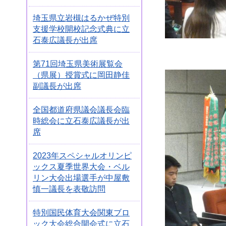
埼玉県立岩槻はるかぜ特別
支援学校開校記念式典に立
石泰広議長が出席
第71回埼玉県美術展覧会
（県展）授賞式に岡田静佳
副議長が出席
全国都道府県議会議長会臨
時総会に立石泰広議長が出
席
2023年スペシャルオリンピ
ックス夏季世界大会・ベル
リン大会出場選手が中屋敷
慎一議長を表敬訪問
特別国民体育大会関東ブロ
ック大会総合開会式に立石