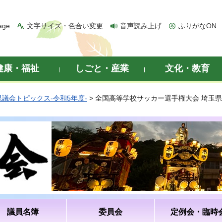
age
文字サイズ・色合い変更
音声読み上げ
ふりがなON
健康・福祉
しごと・産業
文化・教育
県議会トピックス-令和5年度-
> 全国高等学校サッカー選手権大会 埼玉
議員名簿
委員会
定例会・臨時