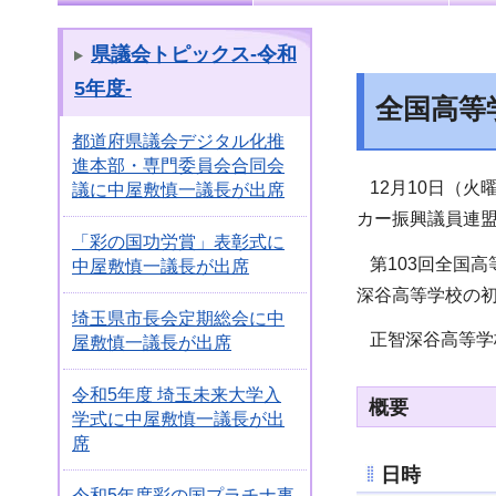
県議会トピックス-令和
5年度-
全国高等
都道府県議会デジタル化推
進本部・専門委員会合同会
12月10日（火
議に中屋敷慎一議長が出席
カー振興議員連
「彩の国功労賞」表彰式に
第103回全国高
中屋敷慎一議長が出席
深谷高等学校の初
埼玉県市長会定期総会に中
正智深谷高等学
屋敷慎一議長が出席
令和5年度 埼玉未来大学入
概要
学式に中屋敷慎一議長が出
席
日時
令和5年度彩の国プラチナ事