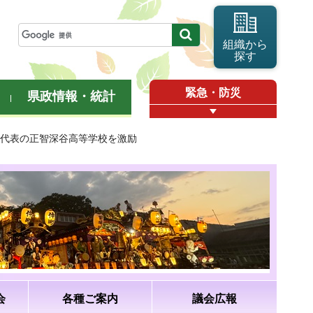
組織から
探す
緊急・防災
県政情報・統計
県代表の正智深谷高等学校を激励
会
各種ご案内
議会広報