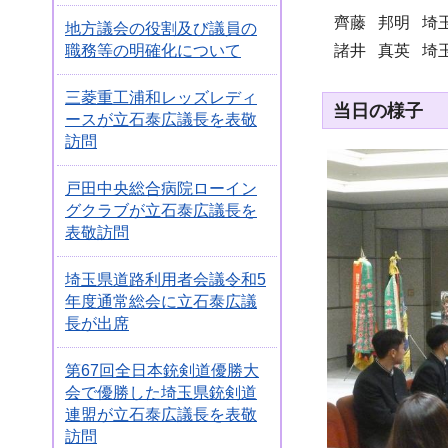
齊藤 邦明 埼
地方議会の役割及び議員の
諸井 真英 埼玉
職務等の明確化について
三菱重工浦和レッズレディ
当日の様子
ースが立石泰広議長を表敬
訪問
戸田中央総合病院ローイン
グクラブが立石泰広議長を
表敬訪問
埼玉県道路利用者会議令和5
年度通常総会に立石泰広議
長が出席
第67回全日本銃剣道優勝大
会で優勝した埼玉県銃剣道
連盟が立石泰広議長を表敬
訪問