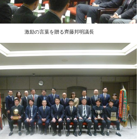
激励の言葉を贈る齊藤邦明議長