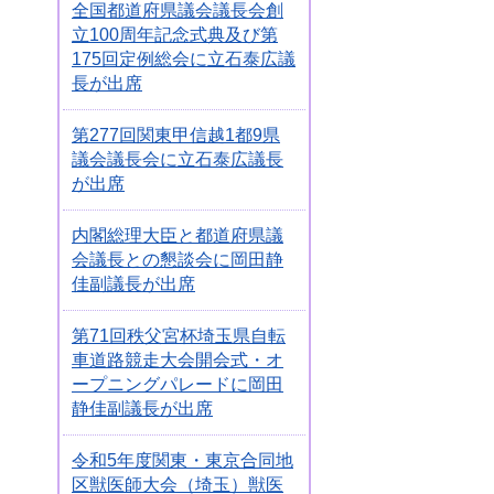
全国都道府県議会議長会創
立100周年記念式典及び第
175回定例総会に立石泰広議
長が出席
第277回関東甲信越1都9県
議会議長会に立石泰広議長
が出席
内閣総理大臣と都道府県議
会議長との懇談会に岡田静
佳副議長が出席
第71回秩父宮杯埼玉県自転
車道路競走大会開会式・オ
ープニングパレードに岡田
静佳副議長が出席
令和5年度関東・東京合同地
区獣医師大会（埼玉）獣医