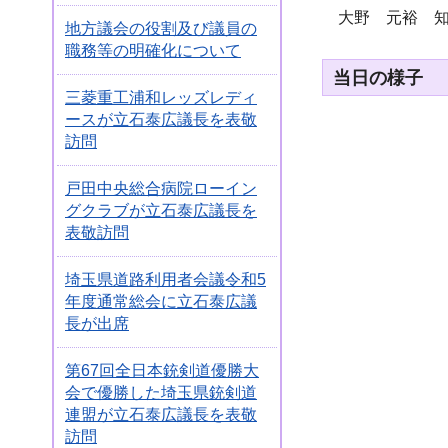
大野 元裕 知
地方議会の役割及び議員の
職務等の明確化について
当日の様子
三菱重工浦和レッズレディ
ースが立石泰広議長を表敬
訪問
戸田中央総合病院ローイン
グクラブが立石泰広議長を
表敬訪問
埼玉県道路利用者会議令和5
年度通常総会に立石泰広議
長が出席
第67回全日本銃剣道優勝大
会で優勝した埼玉県銃剣道
連盟が立石泰広議長を表敬
訪問