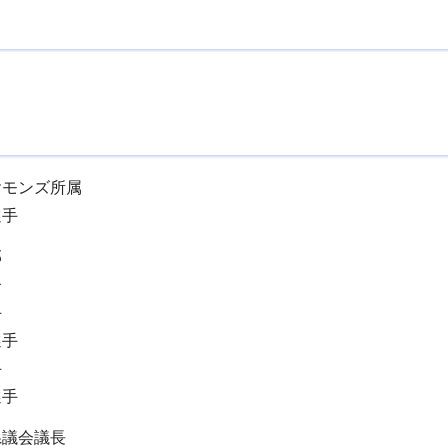
ヤモンズ所属
選手
部
督
手
手
手
手
議会議長