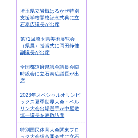
埼玉県立岩槻はるかぜ特別
支援学校開校記念式典に立
石泰広議長が出席
第71回埼玉県美術展覧会
（県展）授賞式に岡田静佳
副議長が出席
全国都道府県議会議長会臨
時総会に立石泰広議長が出
席
2023年スペシャルオリンピ
ックス夏季世界大会・ベル
リン大会出場選手が中屋敷
慎一議長を表敬訪問
特別国民体育大会関東ブロ
ック大会総合開会式に立石