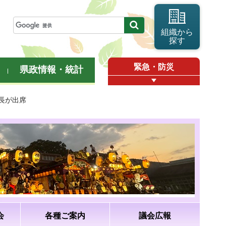
組織から
探す
緊急・防災
県政情報・統計
長が出席
会
各種ご案内
議会広報