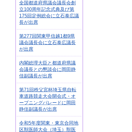
全国都道府県議会議長会創
立100周年記念式典及び第
175回定例総会に立石泰広議
長が出席
第277回関東甲信越1都9県
議会議長会に立石泰広議長
が出席
内閣総理大臣と都道府県議
会議長との懇談会に岡田静
佳副議長が出席
第71回秩父宮杯埼玉県自転
車道路競走大会開会式・オ
ープニングパレードに岡田
静佳副議長が出席
令和5年度関東・東京合同地
区獣医師大会（埼玉）獣医