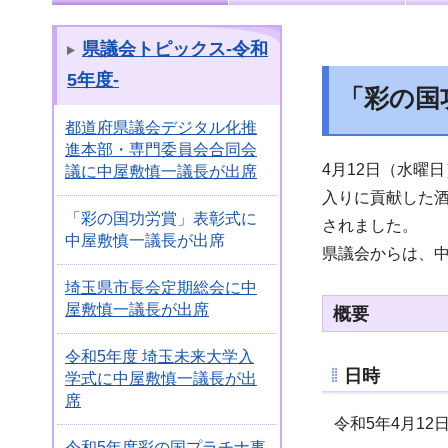
県議会トピックス-令和
5年度-
「彩の国
都道府県議会デジタル化推
進本部・専門委員会合同会
4月12日（水曜
議に中屋敷慎一議長が出席
入りに貢献した酒
「彩の国功労賞」表彰式に
されました。
中屋敷慎一議長が出席
県議会からは、
埼玉県市長会定期総会に中
屋敷慎一議長が出席
概要
令和5年度 埼玉未来大学入
日時
学式に中屋敷慎一議長が出
席
令和5年4月12日
令和5年度彩の国プラチナ事