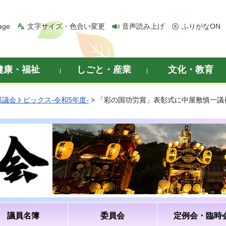
age
文字サイズ・色合い変更
音声読み上げ
ふりがなON
健康・福祉
しごと・産業
文化・教育
県議会トピックス-令和5年度-
> 「彩の国功労賞」表彰式に中屋敷慎一議
議員名簿
委員会
定例会・臨時