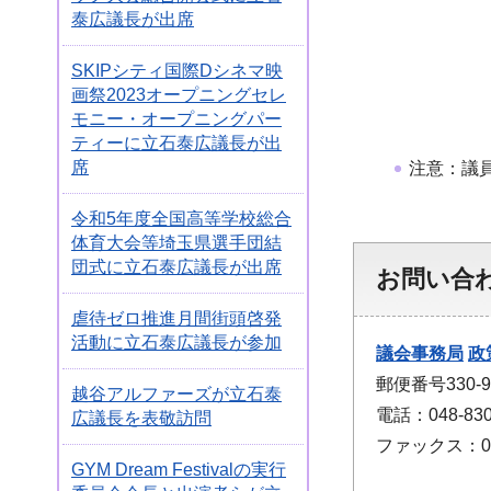
泰広議長が出席
SKIPシティ国際Dシネマ映
画祭2023オープニングセレ
モニー・オープニングパー
ティーに立石泰広議長が出
席
注意：議
令和5年度全国高等学校総合
体育大会等埼玉県選手団結
団式に立石泰広議長が出席
お問い合
虐待ゼロ推進月間街頭啓発
活動に立石泰広議長が参加
議会事務局
政
郵便番号330
越谷アルファーズが立石泰
電話：048-830
広議長を表敬訪問
ファックス：048
GYM Dream Festivalの実行