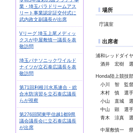
業・埼玉パラドリームアス
場所
リート事業認定証交付式に
武内政文副議長が出席
庁議室
Vリーグ 埼玉上尾メディッ
クスが中屋敷慎一議長を表
出席者
敬訪問
浦和レッドダイ
埼玉パナソニックワイルド
酒井 宏樹 
ナイツが立石泰広議長を表
敬訪問
Honda陸上競技
小川 智 監
第71回利根川水系連合・総
木村 慎 選
合水防演習を立石泰広議長
らが視察
小山 直城 選
中山 顕 選
第276回関東甲信越1都9県
青木 涼真 選
議会議長会に立石泰広議長
が出席
中屋敷慎一 県