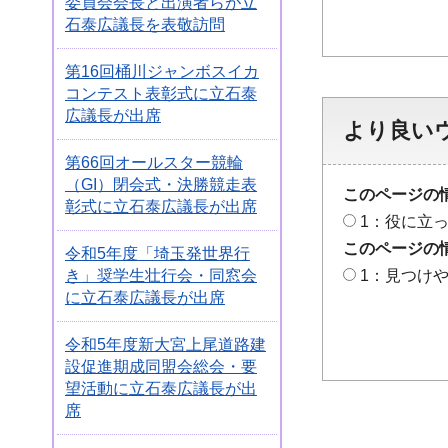
委員会会長と出演者らが立
石泰広議長を表敬訪問
第16回桶川ジャンボスイカ
コンテスト表彰式に立石泰
広議長が出席
より良い
第66回オールスター競輪
（GI）閉会式・決勝競走表
このページの
彰式に立石泰広議長が出席
1：役に立
このページの
令和5年度「埼玉発世界行
1：見つけ
き」奨学生壮行会・同窓会
に立石泰広議長が出席
令和5年度新大宮上尾道路建
設促進期成同盟会総会・要
望活動に立石泰広議長が出
席