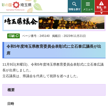
彩の国 埼玉県
緊急・防
情報を探す
メニュー
災
ページ番号：245140
掲載日：2023年11月21日
令和5年度埼玉県教育委員会表彰式に立石泰広議長が出
席
11月9日(木曜日)、令和5年度埼玉県教育委員会表彰式に立石泰広議
長が出席しました。
立石議長は、県議会を代表して祝辞を述べました。
概要
日時