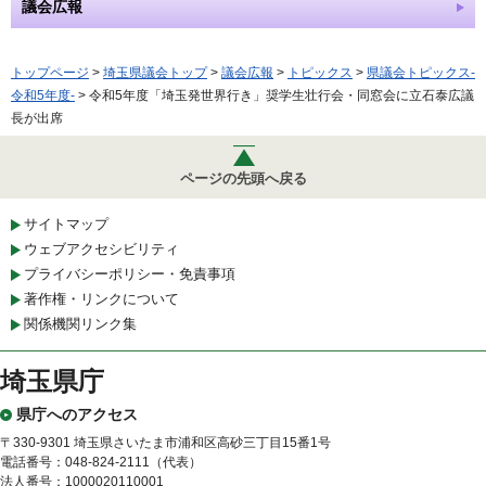
議会広報
トップページ
>
埼玉県議会トップ
>
議会広報
>
トピックス
>
県議会トピックス-
令和5年度-
> 令和5年度「埼玉発世界行き」奨学生壮行会・同窓会に立石泰広議
長が出席
ページの先頭へ戻る
サイトマップ
ウェブアクセシビリティ
プライバシーポリシー・免責事項
著作権・リンクについて
関係機関リンク集
埼玉県庁
県庁へのアクセス
〒330-9301 埼玉県さいたま市浦和区高砂三丁目15番1号
電話番号：048-824-2111（代表）
法人番号：1000020110001