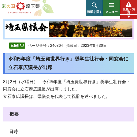
彩の国 埼玉県
緊急・防
情報を探す
メニュー
災
ページ番号：240864
掲載日：2023年8月30日
令和5年度「埼玉発世界行き」奨学生壮行会・同窓会に
立石泰広議長が出席
8月2日（水曜日）、令和5年度「埼玉発世界行き」奨学生壮行会・
同窓会に立石泰広議長が出席しました。
立石泰広議長は、県議会を代表して祝辞を述べました。
概要
日時