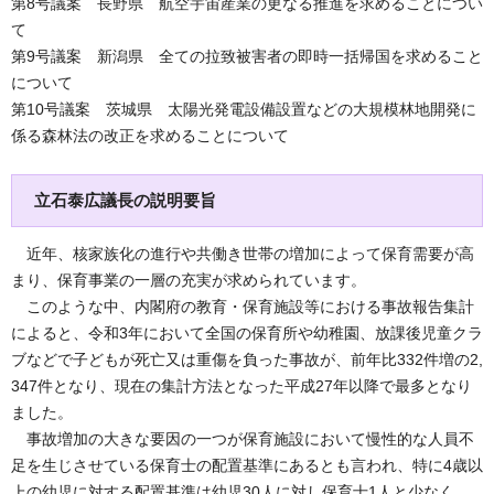
第8号議案 長野県 航空宇宙産業の更なる推進を求めることについ
て
第9号議案 新潟県 全ての拉致被害者の即時一括帰国を求めること
について
第10号議案 茨城県 太陽光発電設備設置などの大規模林地開発に
係る森林法の改正を求めることについて
立石泰広議長の説明要旨
近年、核家族化の進行や共働き世帯の増加によって保育需要が高
まり、保育事業の一層の充実が求められています。
このような中、内閣府の教育・保育施設等における事故報告集計
によると、令和3年において全国の保育所や幼稚園、放課後児童クラ
ブなどで子どもが死亡又は重傷を負った事故が、前年比332件増の2,
347件となり、現在の集計方法となった平成27年以降で最多となり
ました。
事故増加の大きな要因の一つが保育施設において慢性的な人員不
足を生じさせている保育士の配置基準にあるとも言われ、特に4歳以
上の幼児に対する配置基準は幼児30人に対し保育士1人と少なく、