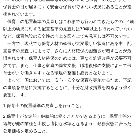
保育士の目が届きにくく安全な保育ができない状況にあることが指
摘されています。
保育士の配置基準の見直しはこれまでも行われてきたものの、4歳
以上の幼児に対する配置基準の見直しは70年以上も行われていない
など、保育施設の安全性の向上を図る上でも見直しは不可欠です。
一方で、現状でも保育人材の確保が大変厳しい状況にある中、配
置基準の見直しによって、さらに人材確保の困難さが増すことが危
惧されます。保育人材確保のためには、更なる処遇改善が必要不可
欠です。また、仕事と家庭の両立支援、職場復帰の支援によって保
育士がより働きやすくなる環境の整備も必要となります。
よって、国においては、安心・安全な保育を実施するため、下記
の事項を早急に実施するとともに、十分な財政措置を図るよう強く
要望します。
1.保育士の配置基準の見直しを行うこと。
2.保育士が安定的・継続的に働くことができるように、保育士等の
給与が他の業種と比較し適切な水準となるよう、勤務実態に合った
公定価格を定めること。