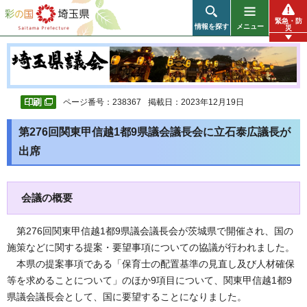
彩の国 埼玉県
緊急・防
情報を探す
メニュー
災
ページ番号：238367
掲載日：2023年12月19日
第276回関東甲信越1都9県議会議長会に立石泰広議長が
出席
会議の概要
第276回関東甲信越1都9県議会議長会が茨城県で開催され、国の
施策などに関する提案・要望事項についての協議が行われました。
本県の提案事項である「保育士の配置基準の見直し及び人材確保
等を求めることについて」のほか9項目について、関東甲信越1都9
県議会議長会として、国に要望することになりました。