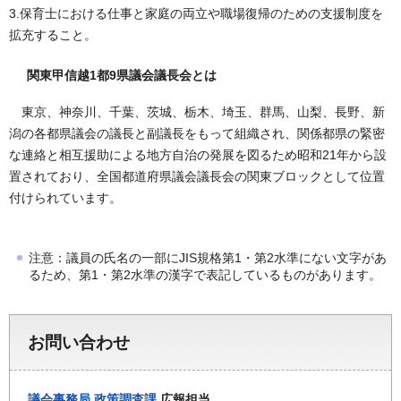
3.保育士における仕事と家庭の両立や職場復帰のための支援制度を
拡充すること。
関東甲信越1都9県議会議長会とは
東京、神奈川、千葉、茨城、栃木、埼玉、群馬、山梨、長野、新
潟の各都県議会の議長と副議長をもって組織され、関係都県の緊密
な連絡と相互援助による地方自治の発展を図るため昭和21年から設
置されており、全国都道府県議会議長会の関東ブロックとして位置
付けられています。
注意：議員の氏名の一部にJIS規格第1・第2水準にない文字があ
るため、第1・第2水準の漢字で表記しているものがあります。
お問い合わせ
議会事務局
政策調査課
広報担当