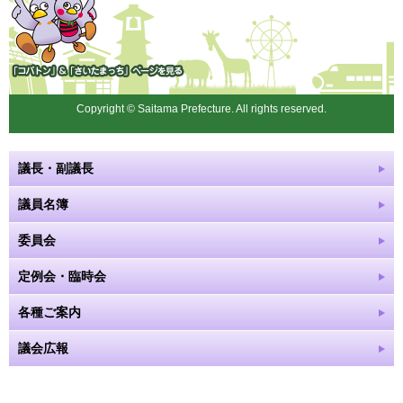
「コバトン」&「さいたまっ
ち」
Copyright © Saitama Prefecture. All rights reserved.
議長・副議長
議員名簿
委員会
定例会・臨時会
各種ご案内
議会広報