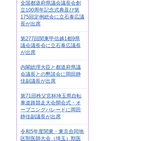
全国都道府県議会議長会創
立100周年記念式典及び第
175回定例総会に立石泰広議
長が出席
第277回関東甲信越1都9県
議会議長会に立石泰広議長
が出席
内閣総理大臣と都道府県議
会議長との懇談会に岡田静
佳副議長が出席
第71回秩父宮杯埼玉県自転
車道路競走大会開会式・オ
ープニングパレードに岡田
静佳副議長が出席
令和5年度関東・東京合同地
区獣医師大会（埼玉）獣医