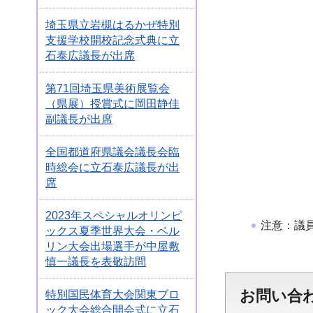
埼玉県立岩槻はるかぜ特別
支援学校開校記念式典に立
石泰広議長が出席
第71回埼玉県美術展覧会
（県展）授賞式に岡田静佳
副議長が出席
全国都道府県議会議長会臨
時総会に立石泰広議長が出
席
2023年スペシャルオリンピ
注意：議
ックス夏季世界大会・ベル
リン大会出場選手が中屋敷
慎一議長を表敬訪問
お問い合
特別国民体育大会関東ブロ
ック大会総合開会式に立石