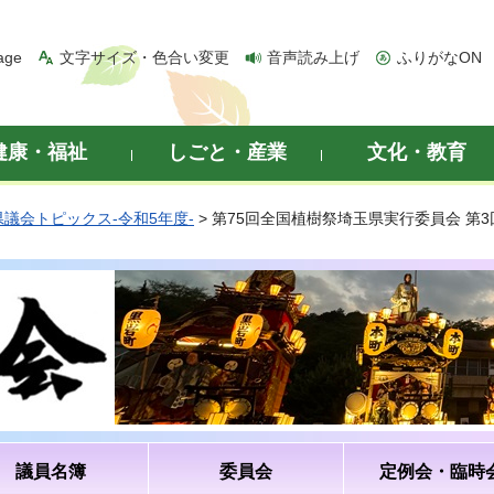
age
文字サイズ・色合い変更
音声読み上げ
ふりがなON
健康・福祉
しごと・産業
文化・教育
県議会トピックス-令和5年度-
> 第75回全国植樹祭埼玉県実行委員会 第
議員名簿
委員会
定例会・臨時