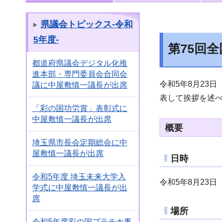
県議会トピックス-令和
5年度-
第75回
都道府県議会デジタル化推
進本部・専門委員会合同会
令和5年8月23
議に中屋敷慎一議長が出席
表して挨拶を述
「彩の国功労賞」表彰式に
中屋敷慎一議長が出席
概要
埼玉県市長会定期総会に中
屋敷慎一議長が出席
日時
令和5年度 埼玉未来大学入
令和5年8月23日
学式に中屋敷慎一議長が出
席
場所
令和5年度彩の国プラチナ事