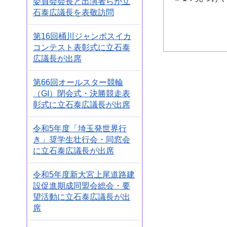
委員会会長と出演者らが立
石泰広議長を表敬訪問
第16回桶川ジャンボスイカ
コンテスト表彰式に立石泰
広議長が出席
第66回オールスター競輪
（GI）閉会式・決勝競走表
彰式に立石泰広議長が出席
令和5年度「埼玉発世界行
き」奨学生壮行会・同窓会
に立石泰広議長が出席
令和5年度新大宮上尾道路建
設促進期成同盟会総会・要
望活動に立石泰広議長が出
席