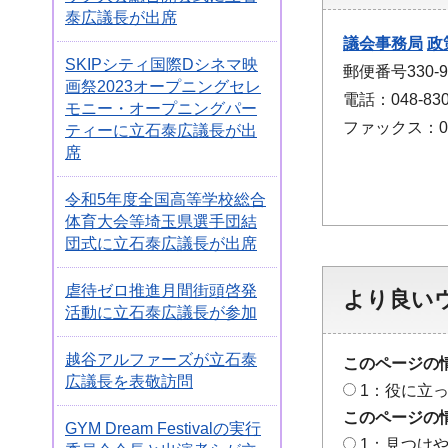
泰広議長が出席
議会事務局
政
SKIPシティ国際Dシネマ映
郵便番号330
画祭2023オープニングセレ
電話：048-830
モニー・オープニングパー
ファックス：048
ティーに立石泰広議長が出
席
令和5年度全国高等学校総合
体育大会等埼玉県選手団結
団式に立石泰広議長が出席
虐待ゼロ推進月間街頭啓発
より良い
活動に立石泰広議長が参加
越谷アルファーズが立石泰
このページの
広議長を表敬訪問
1：役に立
このページの
GYM Dream Festivalの実行
1：見つけ