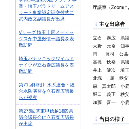
業・埼玉パラドリームアス
庁議室（Zoom
リート事業認定証交付式に
武内政文副議長が出席
主な出席者
Vリーグ 埼玉上尾メディッ
立石 泰広 県
クスが中屋敷慎一議長を表
敬訪問
大野 元裕 知
岡 眞司 公益
埼玉パナソニックワイルド
高橋 稔裕 県
ナイツが立石泰広議長を表
井上 健次 埼
敬訪問
北堀 篤 秩父
第71回利根川水系連合・総
森 真太郎 小
合水防演習を立石泰広議長
堀口 義正 秩
らが視察
加藤 喜一 小
第276回関東甲信越1都9県
議会議長会に立石泰広議長
当日の様子
が出席