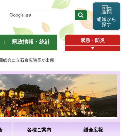
組織から
探す
緊急・防災
県政情報・統計
3回総会に立石泰広議長が出席
会
各種ご案内
議会広報