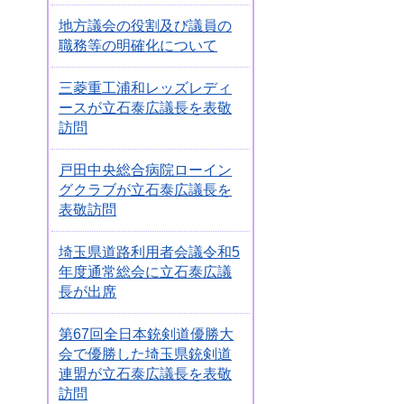
地方議会の役割及び議員の
職務等の明確化について
三菱重工浦和レッズレディ
ースが立石泰広議長を表敬
訪問
戸田中央総合病院ローイン
グクラブが立石泰広議長を
表敬訪問
埼玉県道路利用者会議令和5
年度通常総会に立石泰広議
長が出席
第67回全日本銃剣道優勝大
会で優勝した埼玉県銃剣道
連盟が立石泰広議長を表敬
訪問