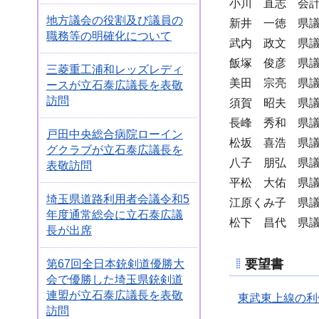
小川 直志 会
地方議会の役割及び議員の
新井 一徳 県
職務等の明確化について
武内 政文 県
飯塚 俊彦 県
三菱重工浦和レッズレディ
美田 宗亮 県
ースが立石泰広議長を表敬
訪問
須賀 昭夫 県
長峰 秀和 県
戸田中央総合病院ローイン
松坂 喜浩 県
グクラブが立石泰広議長を
八子 朋弘 県
表敬訪問
平松 大佑 県
埼玉県道路利用者会議令和5
江原くみ子 県
年度通常総会に立石泰広議
松下 昌代 県
長が出席
要望書
第67回全日本銃剣道優勝大
会で優勝した埼玉県銃剣道
連盟が立石泰広議長を表敬
東武東上線の利
訪問