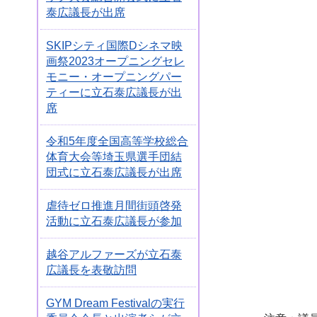
泰広議長が出席
SKIPシティ国際Dシネマ映
画祭2023オープニングセレ
モニー・オープニングパー
ティーに立石泰広議長が出
席
令和5年度全国高等学校総合
体育大会等埼玉県選手団結
団式に立石泰広議長が出席
虐待ゼロ推進月間街頭啓発
活動に立石泰広議長が参加
越谷アルファーズが立石泰
広議長を表敬訪問
GYM Dream Festivalの実行