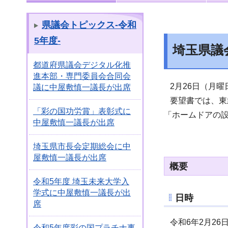
県議会トピックス-令和
5年度-
埼玉県議
都道府県議会デジタル化推
進本部・専門委員会合同会
2月26
日（月
曜
議に中屋敷慎一議長が出席
要望書では、東
「彩の国功労賞」表彰式に
「ホームドアの
中屋敷慎一議長が出席
埼玉県市長会定期総会に中
屋敷慎一議長が出席
概要
令和5年度 埼玉未来大学入
学式に中屋敷慎一議長が出
日時
席
令和6年2月26日
令和5年度彩の国プラチナ事