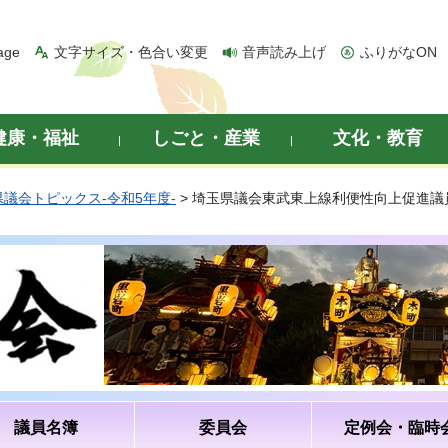
age
文字サイズ・色合い変更
音声読み上げ
ふりがなON
健康・福祉
しごと・産業
文化・教育
県議会トピックス-令和5年度-
> 埼玉県議会東武東上線利便性向上促進
議員名簿
委員会
定例会・臨時