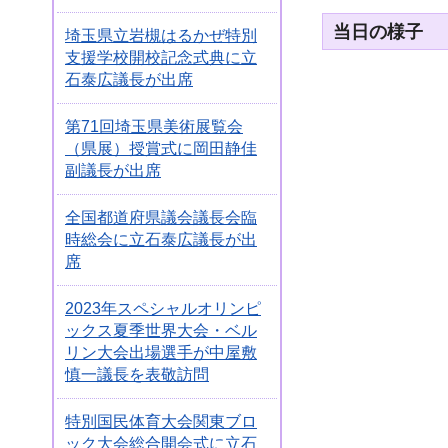
当日の様子
埼玉県立岩槻はるかぜ特別
支援学校開校記念式典に立
石泰広議長が出席
第71回埼玉県美術展覧会
（県展）授賞式に岡田静佳
副議長が出席
全国都道府県議会議長会臨
時総会に立石泰広議長が出
席
2023年スペシャルオリンピ
ックス夏季世界大会・ベル
リン大会出場選手が中屋敷
慎一議長を表敬訪問
特別国民体育大会関東ブロ
ック大会総合開会式に立石