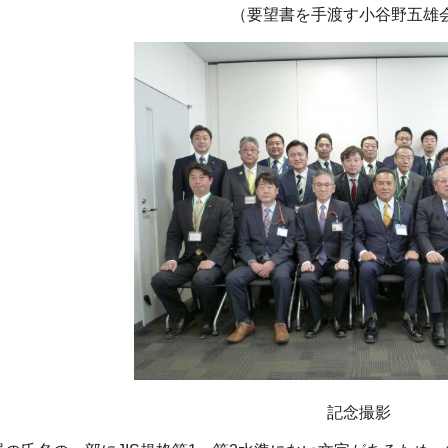
（要望書を手渡す小谷野五雄
記念撮影