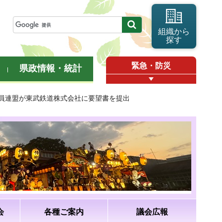
組織から
探す
緊急・防災
県政情報・統計
議員連盟が東武鉄道株式会社に要望書を提出
会
各種ご案内
議会広報