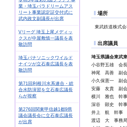
業・埼玉パラドリームアス
リート事業認定証交付式に
場所
武内政文副議長が出席
東武鉄道株式会
Vリーグ 埼玉上尾メディッ
クスが中屋敷慎一議長を表
出席議員
敬訪問
埼玉県議会東武
埼玉パナソニックワイルド
ナイツが立石泰広議長を表
小谷野五雄 会
敬訪問
神尾 高善 副
小久保憲一 副
第71回利根川水系連合・総
安藤 友貴 副
合水防演習を立石泰広議長
らが視察
横川 雅也 幹
深谷 顕史 幹
第276回関東甲信越1都9県
井上 航 幹事
議会議長会に立石泰広議長
渡辺 大 事務
が出席