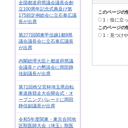
全国都道府県議会議長会創
立100周年記念式典及び第
このページの
175回定例総会に立石泰広議
1：役に立
長が出席
このページの
第277回関東甲信越1都9県
1：見つけ
議会議長会に立石泰広議長
が出席
内閣総理大臣と都道府県議
会議長との懇談会に岡田静
佳副議長が出席
第71回秩父宮杯埼玉県自転
車道路競走大会開会式・オ
ープニングパレードに岡田
静佳副議長が出席
令和5年度関東・東京合同地
区獣医師大会（埼玉）獣医