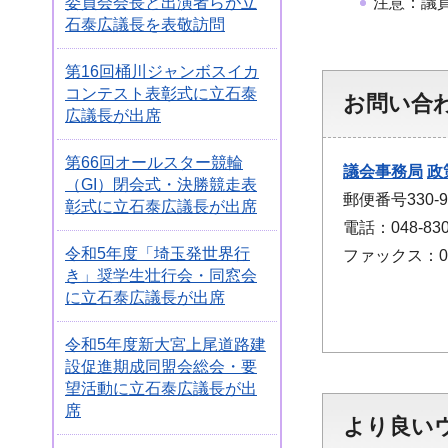
注意：議
委員会会長と出演者らが立
石泰広議長を表敬訪問
第16回桶川ジャンボスイカ
コンテスト表彰式に立石泰
お問い合
広議長が出席
第66回オールスター競輪
議会事務局
政
（GI）閉会式・決勝競走表
郵便番号330
彰式に立石泰広議長が出席
電話：048-830
令和5年度「埼玉発世界行
ファックス：048
き」奨学生壮行会・同窓会
に立石泰広議長が出席
令和5年度新大宮上尾道路建
設促進期成同盟会総会・要
望活動に立石泰広議長が出
席
より良い