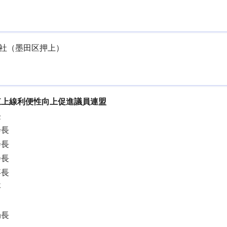
社（墨田区押上）
東上線利便性向上促進議員連盟
長
会長
会長
会長
事長
事
局長