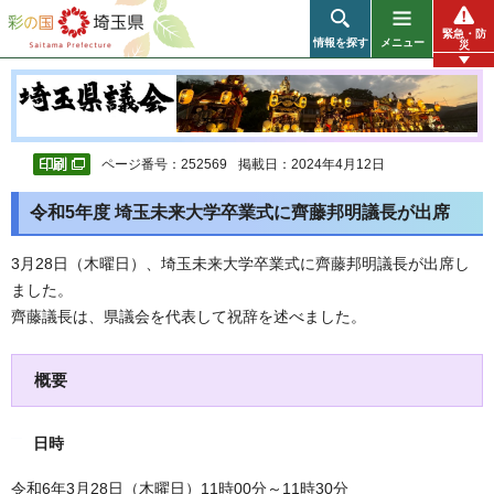
彩の国 埼玉県
緊急・防
情報を探す
メニュー
災
ページ番号：252569
掲載日：2024年4月12日
令和5年度 埼玉未来大学卒業式に齊藤邦明議長が出席
3月28日（木曜日）、埼玉未来大学卒業式に齊藤邦明議長が出席し
ました。
齊藤議長は、県議会を代表して祝辞を述べました。
概要
日時
令和6年3月28日（木曜日）11時00分～11時30分