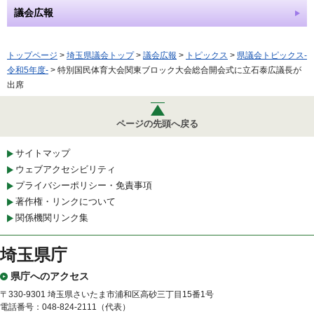
議会広報
トップページ
>
埼玉県議会トップ
>
議会広報
>
トピックス
>
県議会トピックス-
令和5年度-
> 特別国民体育大会関東ブロック大会総合開会式に立石泰広議長が
出席
ページの先頭へ戻る
サイトマップ
ウェブアクセシビリティ
プライバシーポリシー・免責事項
著作権・リンクについて
関係機関リンク集
埼玉県庁
県庁へのアクセス
〒330-9301 埼玉県さいたま市浦和区高砂三丁目15番1号
電話番号：048-824-2111（代表）