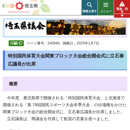
彩の国 埼玉県
緊急・防
情報を探す
メニュー
災
ページ番号：240940
掲載日：2025年1月7日
特別国民体育大会関東ブロック大会総合開会式に立石泰
広議長が出席
概要
今年度、鹿児島県で開催される「特別国民体育大会」と北海道で
開催される「第 78回国民スポーツ大会冬季大会」の出場権をかけた
関東ブロック大会の総合開会式に、立石泰広議長が出席しました。
立石議長は、県議会を代表して歓迎の言葉を述べました。