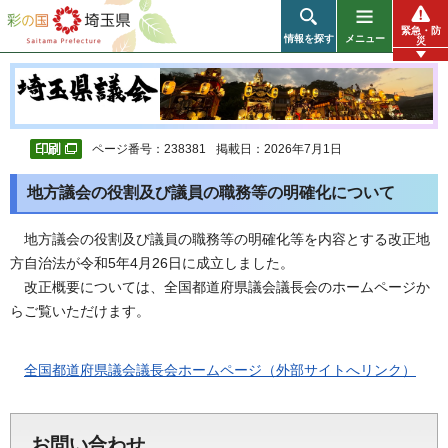
彩の国 埼玉県
緊急・防
情報を探す
メニュー
災
ページ番号：238381
掲載日：2026年7月1日
地方議会の役割及び議員の職務等の明確化について
地方議会の役割及び議員の職務等の明確化等を内容とする改正地
方自治法が令和5年4月26日に成立しました。
改正概要については、全国都道府県議会議長会のホームページか
らご覧いただけます。
全国都道府県議会議長会ホームページ（外部サイトへリンク）
お問い合わせ