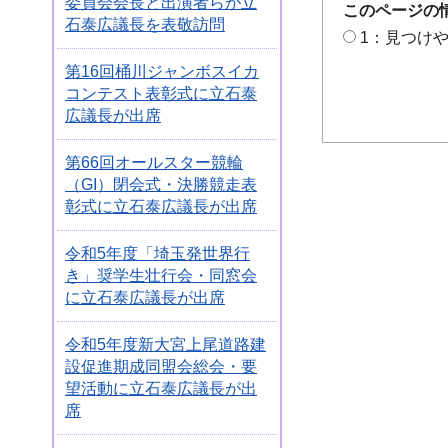
委員会会長と出演者らが立
このページの
石泰広議長を表敬訪問
1：見つけ
第16回桶川ジャンボスイカ
コンテスト表彰式に立石泰
広議長が出席
第66回オールスター競輪
（GI）閉会式・決勝競走表
彰式に立石泰広議長が出席
令和5年度「埼玉発世界行
き」奨学生壮行会・同窓会
に立石泰広議長が出席
令和5年度新大宮上尾道路建
設促進期成同盟会総会・要
望活動に立石泰広議長が出
席