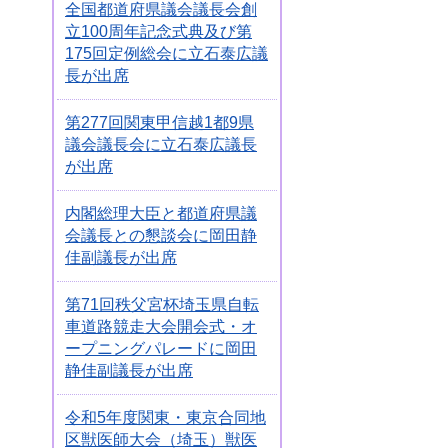
全国都道府県議会議長会創
立100周年記念式典及び第
175回定例総会に立石泰広議
長が出席
第277回関東甲信越1都9県
議会議長会に立石泰広議長
が出席
内閣総理大臣と都道府県議
会議長との懇談会に岡田静
佳副議長が出席
第71回秩父宮杯埼玉県自転
車道路競走大会開会式・オ
ープニングパレードに岡田
静佳副議長が出席
令和5年度関東・東京合同地
区獣医師大会（埼玉）獣医