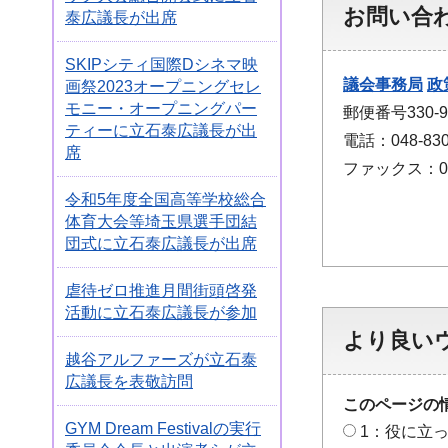
お問い合
泰広議長が出席
SKIPシティ国際Dシネマ映
議会事務局
政
画祭2023オープニングセレ
モニー・オープニングパー
郵便番号330
ティーに立石泰広議長が出
電話：048-830
席
ファックス：048
令和5年度全国高等学校総合
体育大会等埼玉県選手団結
団式に立石泰広議長が出席
虐待ゼロ推進月間街頭啓発
活動に立石泰広議長が参加
より良い
越谷アルファーズが立石泰
広議長を表敬訪問
このページの
GYM Dream Festivalの実行
1：役に立