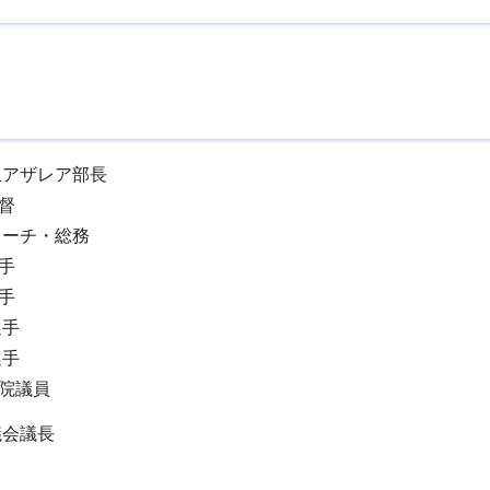
玉アザレア部長
督
コーチ・総務
手
手
選手
選手
院議員
議会議長