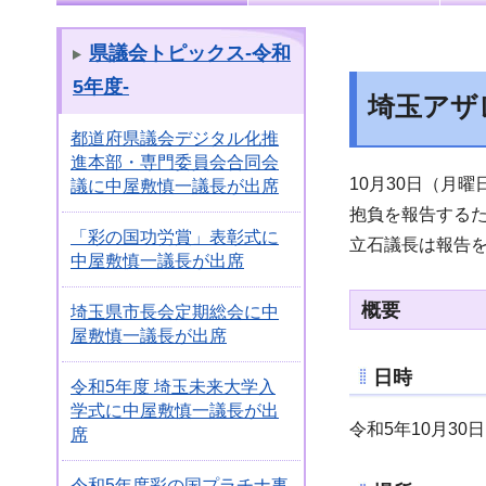
県議会トピックス-令和
5年度-
埼玉アザ
都道府県議会デジタル化推
進本部・専門委員会合同会
10月30日（月曜
議に中屋敷慎一議長が出席
抱負を報告する
「彩の国功労賞」表彰式に
立石議長は報告
中屋敷慎一議長が出席
概要
埼玉県市長会定期総会に中
屋敷慎一議長が出席
日時
令和5年度 埼玉未来大学入
学式に中屋敷慎一議長が出
令和5年10月30
席
令和5年度彩の国プラチナ事