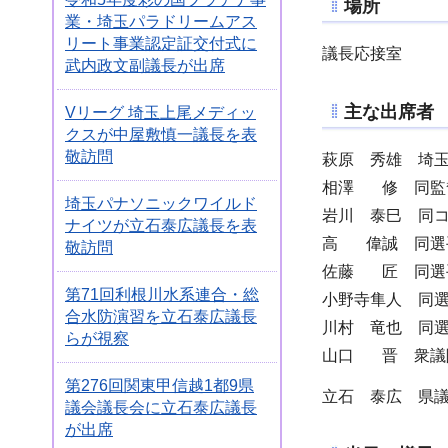
場所
業・埼玉パラドリームアス
リート事業認定証交付式に
議長応接室
武内政文副議長が出席
主な出席者
Vリーグ 埼玉上尾メディッ
クスが中屋敷慎一議長を表
敬訪問
萩原 秀雄 埼
相澤 修 同監
埼玉パナソニックワイルド
岩川 泰巳 同
ナイツが立石泰広議長を表
高 偉誠 同選
敬訪問
佐藤 匠 同選
第71回利根川水系連合・総
小野寺隼人 同
合水防演習を立石泰広議長
川村 竜也 同
らが視察
山口 晋 衆議
第276回関東甲信越1都9県
立石 泰広 県
議会議長会に立石泰広議長
が出席