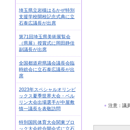
埼玉県立岩槻はるかぜ特別
支援学校開校記念式典に立
石泰広議長が出席
第71回埼玉県美術展覧会
（県展）授賞式に岡田静佳
副議長が出席
全国都道府県議会議長会臨
時総会に立石泰広議長が出
席
2023年スペシャルオリンピ
ックス夏季世界大会・ベル
リン大会出場選手が中屋敷
注意：議
慎一議長を表敬訪問
特別国民体育大会関東ブロ
ック大会総合開会式に立石