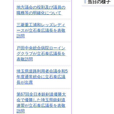
当日の様子
地方議会の役割及び議員の
職務等の明確化について
三菱重工浦和レッズレディ
ースが立石泰広議長を表敬
訪問
戸田中央総合病院ローイン
グクラブが立石泰広議長を
表敬訪問
埼玉県道路利用者会議令和5
年度通常総会に立石泰広議
長が出席
第67回全日本銃剣道優勝大
会で優勝した埼玉県銃剣道
連盟が立石泰広議長を表敬
訪問