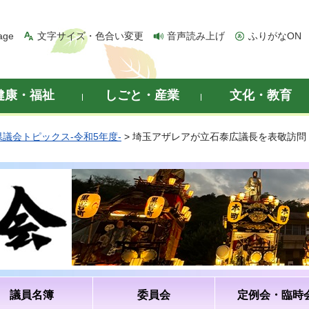
age
文字サイズ・色合い変更
音声読み上げ
ふりがなON
健康・福祉
しごと・産業
文化・教育
県議会トピックス-令和5年度-
> 埼玉アザレアが立石泰広議長を表敬訪問
議員名簿
委員会
定例会・臨時