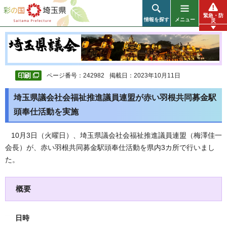
彩の国 埼玉県
緊急・防
情報を探す
メニュー
災
ページ番号：242982
掲載日：2023年10月11日
埼玉県議会社会福祉推進議員連盟が赤い羽根共同募金駅
頭奉仕活動を実施
10月3日（火
曜日）、埼玉県議会社会福祉推進議員連盟（梅澤佳一
会長）が、赤い羽根共同募金駅頭奉仕活動を県内3カ所で行いまし
た。
概要
日時