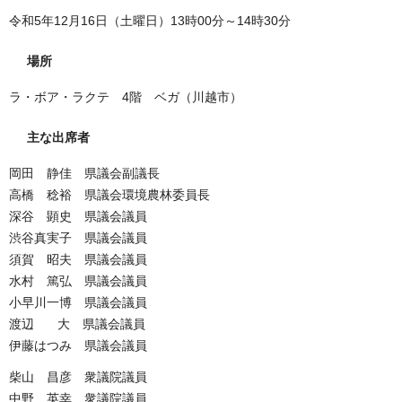
令和5年12月16日（土曜日）13時00分～14時30分
場所
ラ・ボア・ラクテ 4階 ベガ（川越市）
主な出席者
岡田 静佳 県議会副議長
高橋 稔裕 県議会環境農林委員長
深谷 顕史 県議会議員
渋谷真実子 県議会議員
須賀 昭夫 県議会議員
水村 篤弘 県議会議員
小早川一博 県議会議員
渡辺 大 県議会議員
伊藤はつみ 県議会議員
柴山 昌彦 衆議院議員
中野 英幸 衆議院議員