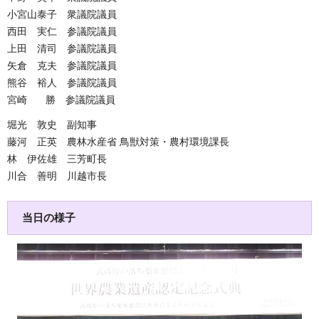
小宮山泰子 衆議院議員
西田 実仁 参議院議員
上田 清司 参議院議員
矢倉 克夫 参議院議員
熊谷 裕人 参議院議員
宮崎 勝 参議院議員
堀光 敦史 副知事
藤河 正英 農林水産省 鳥獣対策・農村環境課長
林 伊佐雄 三芳町長
川合 善明 川越市長
当日の様子