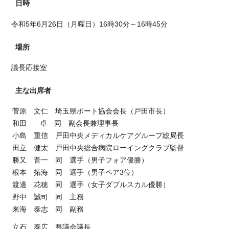
日時
令和5年6月26日（月曜日）16時30分～16時45分
場所
議長応接室
主な出席者
菅原 文仁 埼玉県ボート協会会長（戸田市長）
和田 卓 同 副会長兼理事長
小島 重信 戸田中央メディカルケアグループ総局長
田立 健太 戸田中央総合病院ローイングクラブ監督
勝又 晋一 同 選手（男子フォア優勝）
根本 拓海 同 選手（男子ペア3位）
渡邊 花穂 同 選手（女子ダブルスカル優勝）
野中 誠司 同 主務
来海 泰志 同 副務
立石 泰広 県議会議長