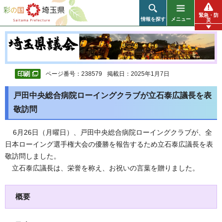
彩の国 埼玉県
緊急・防
情報を探す
メニュー
災
ページ番号：238579
掲載日：2025年1月7日
戸田中央総合病院ローイングクラブが立石泰広議長を表
敬訪問
6月26日（月曜日）、
戸田中央総合病院ローイングクラブが、全
日本ローイング選手権大会の優勝を報告するため立石泰広議長を表
敬訪問しました。
立石泰広議長は、栄誉を称え、お祝いの言葉を贈りました。
概要