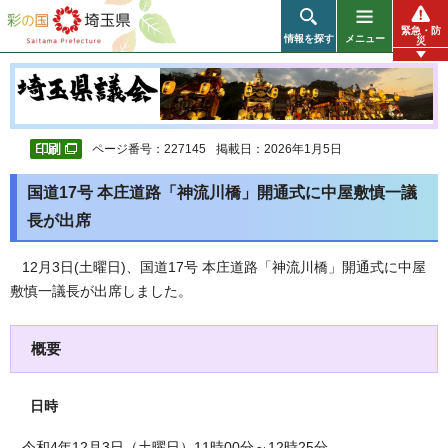
彩の国 埼玉県
緊急・防
情報を探す
メニュー
災
ページ番号：227145
掲載日：2026年1月5日
国道17号 本庄道路「神流川橋」開通式に中屋敷慎一議
長が出席
12月3日(土曜日)、国道17号 本庄道路「神流川橋」開通式に中屋
敷慎一議長が出席しました。
概要
日時
令和4年12月3日（土曜日）11時00分～12時25分