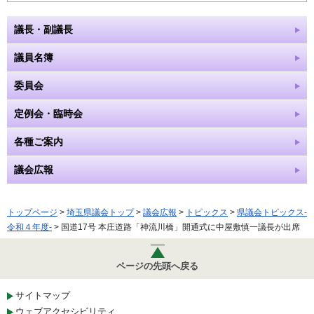
議長・副議長
議員名簿
委員会
定例会・臨時会
各種ご案内
議会広報
トップページ
>
埼玉県議会トップ
>
議会広報
>
トピックス
>
県議会トピックス-
令和４年度-
> 国道17号 本庄道路「神流川橋」開通式に中屋敷慎一議長が出席
ページの先頭へ戻る
サイトマップ
ウェブアクセシビリティ