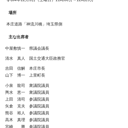
場所
本庄道路「神流川橋」埼玉県側
主な出席者
中屋敷慎一 県議会議長
清水 真人 国土交通大臣政務官
吉田 信解 本庄市長
山下 博一 上里町長
小泉 龍司 衆議院議員
輿水 恵一 衆議院議員
上田 清司 参議院議員
矢倉 克夫 参議院議員
熊谷 裕人 参議院議員
高木 真理 参議院議員
宮崎 勝 参議院議員