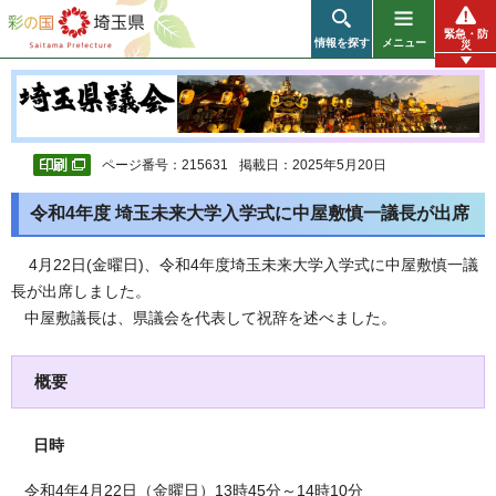
彩の国 埼玉県
緊急・防
情報を探す
メニュー
災
ページ番号：215631
掲載日：2025年5月20日
令和4年度 埼玉未来大学入学式に中屋敷慎一議長が出席
4月22日(金曜日)、令和4年度埼玉未来大学入学式に中屋敷慎一議
長が出席しました。
中屋敷議長は、県議会を代表して祝辞を述べました。
概要
日時
令和4年4月22日（金曜日）13時45分～14時10分