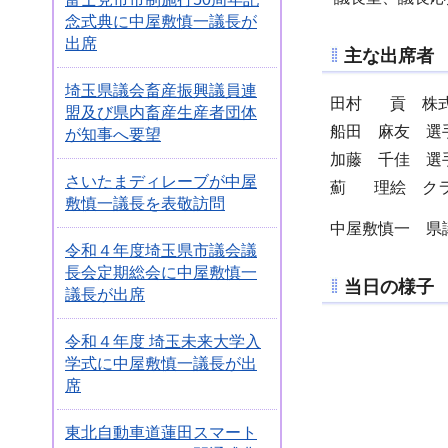
念式典に中屋敷慎一議長が
出席
主な出席者
埼玉県議会畜産振興議員連
田村 貢 株式
盟及び県内畜産生産者団体
船田 麻友 
が知事へ要望
加藤 千佳 選
さいたまディレーブが中屋
薊 理絵 クラ
敷慎一議長を表敬訪問
中屋敷慎一 県
令和４年度埼玉県市議会議
長会定期総会に中屋敷慎一
当日の様子
議長が出席
令和４年度 埼玉未来大学入
学式に中屋敷慎一議長が出
席
東北自動車道蓮田スマート