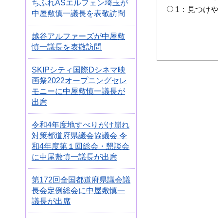
ちふれASエルフェン埼玉が
1：見つけ
中屋敷慎一議長を表敬訪問
越谷アルファーズが中屋敷
慎一議長を表敬訪問
SKIPシティ国際Dシネマ映
画祭2022オープニングセレ
モニーに中屋敷慎一議長が
出席
令和4年度地すべりがけ崩れ
対策都道府県議会協議会 令
和4年度第１回総会・懇談会
に中屋敷慎一議長が出席
第172回全国都道府県議会議
長会定例総会に中屋敷慎一
議長が出席