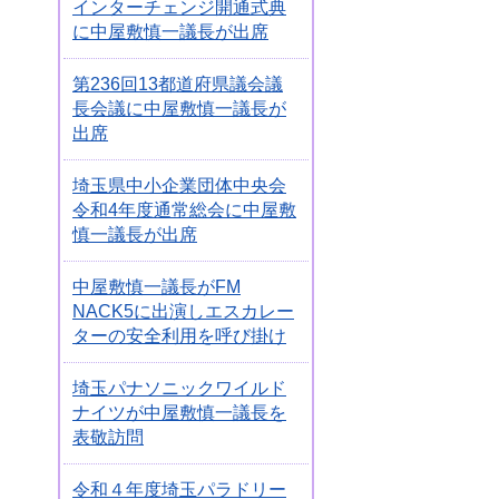
インターチェンジ開通式典
に中屋敷慎一議長が出席
第236回13都道府県議会議
長会議に中屋敷慎一議長が
出席
埼玉県中小企業団体中央会
令和4年度通常総会に中屋敷
慎一議長が出席
中屋敷慎一議長がFM
NACK5に出演しエスカレー
ターの安全利用を呼び掛け
埼玉パナソニックワイルド
ナイツが中屋敷慎一議長を
表敬訪問
令和４年度埼玉パラドリー