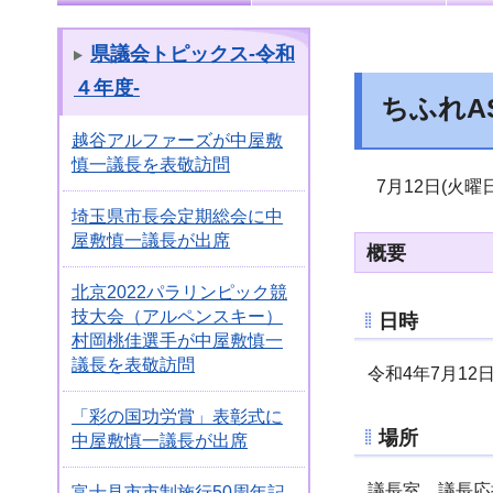
県議会トピックス-令和
４年度-
ちふれA
越谷アルファーズが中屋敷
慎一議長を表敬訪問
7月12日(火曜
埼玉県市長会定期総会に中
屋敷慎一議長が出席
概要
北京2022パラリンピック競
技大会（アルペンスキー）
日時
村岡桃佳選手が中屋敷慎一
議長を表敬訪問
令和4年7月12日
「彩の国功労賞」表彰式に
場所
中屋敷慎一議長が出席
議長室、議長応
富士見市市制施行50周年記