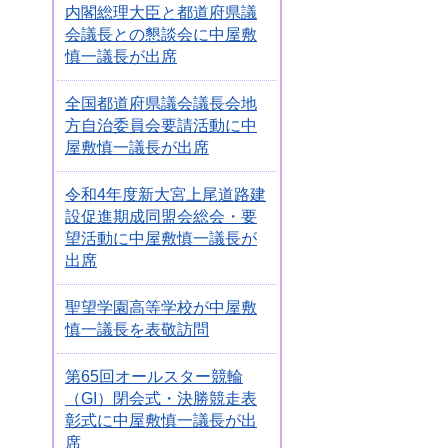
内閣総理大臣と都道府県議
会議長との懇談会に中屋敷
慎一議長が出席
全国都道府県議会議長会地
方自治委員会要請活動に中
屋敷慎一議長が出席
令和4年度新大宮上尾道路建
設促進期成同盟会総会・要
望活動に中屋敷慎一議長が
出席
聖望学園高等学校が中屋敷
慎一議長を表敬訪問
第65回オールスター競輪
（GI）閉会式・決勝競走表
彰式に中屋敷慎一議長が出
席