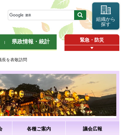
組織から
探す
緊急・防災
県政情報・統計
議長を表敬訪問
会
各種ご案内
議会広報