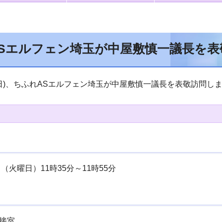
Sエルフェン埼玉が中屋敷慎一議長を表
日)、ちふれASエルフェン埼玉が中屋敷慎一議長を表敬訪問し
（火曜日）11時35分～11時55分
接室