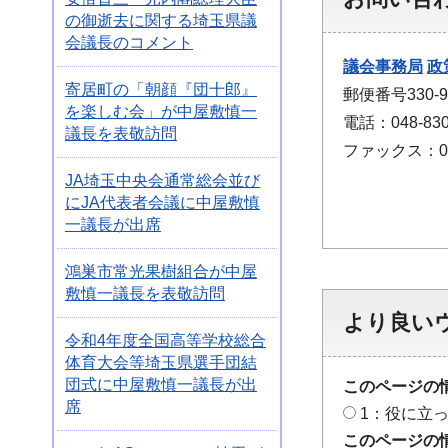
の御逝去に関する埼玉県議
会議長のコメント
議会事務局
政
寄居町の「朝顔『団十郎』
郵便番号330
を楽しむ会」が中屋敷慎一
電話：048-830
議長を表敬訪問
ファックス：048
JA埼玉中央会通常総会並び
にJA代表者会議に中屋敷慎
一議長が出席
鴻巣市常光果樹組合が中屋
敷慎一議長を表敬訪問
より良い
令和4年度全国高等学校総合
体育大会等埼玉県選手団結
団式に中屋敷慎一議長が出
このページの
席
1：役に立
このページの