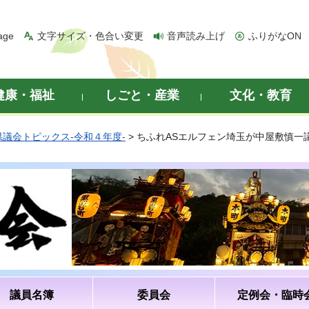
age
文字サイズ・色合い変更
音声読み上げ
ふりがなON
健康・福祉
しごと・産業
文化・教育
県議会トピックス-令和４年度-
> ちふれASエルフェン埼玉が中屋敷慎一
議員名簿
委員会
定例会・臨時