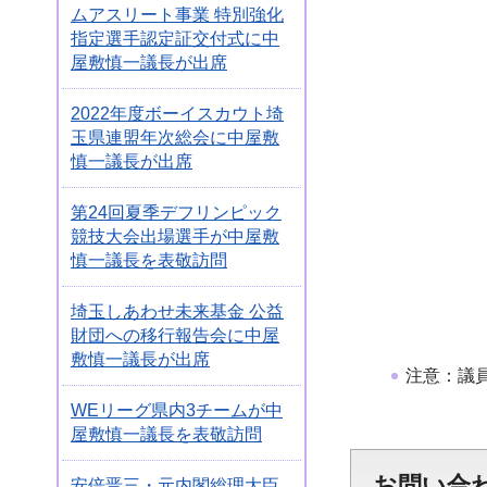
ムアスリート事業 特別強化
指定選手認定証交付式に中
屋敷慎一議長が出席
2022年度ボーイスカウト埼
玉県連盟年次総会に中屋敷
慎一議長が出席
第24回夏季デフリンピック
競技大会出場選手が中屋敷
慎一議長を表敬訪問
埼玉しあわせ未来基金 公益
財団への移行報告会に中屋
敷慎一議長が出席
注意：議
WEリーグ県内3チームが中
屋敷慎一議長を表敬訪問
お問い合
安倍晋三・元内閣総理大臣