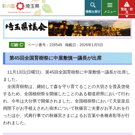
彩の国 埼玉県
緊急・防
情報を探す
メニュー
災
ページ番号：226549
掲載日：2026年1月5日
第45回全国育樹祭に中屋敷慎一議長が出席
11月13日(日曜日)、第45回全国育樹祭に中屋敷慎一議長が出席し
ました。
全国育樹祭は、継続して森を守り育てることの大切さを普及啓発
するため、全国植樹祭を開催したことのある都道府県において行わ
れ、今年は大分県で開催されました。全国植樹祭において天皇皇后
両陛下がお手植えされた樹木について秋篠宮ご夫妻がお手入れを行
ったほか、式典行事での秋篠宮さまによるお言葉や各種表彰等が行
われました。