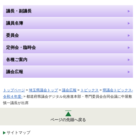
議長・副議長
議員名簿
委員会
定例会・臨時会
各種ご案内
議会広報
トップページ
>
埼玉県議会トップ
>
議会広報
>
トピックス
>
県議会トピックス-
令和４年度-
> 都道府県議会デジタル化推進本部・専門委員会合同会議に中屋敷
慎一議長が出席
ページの先頭へ戻る
サイトマップ