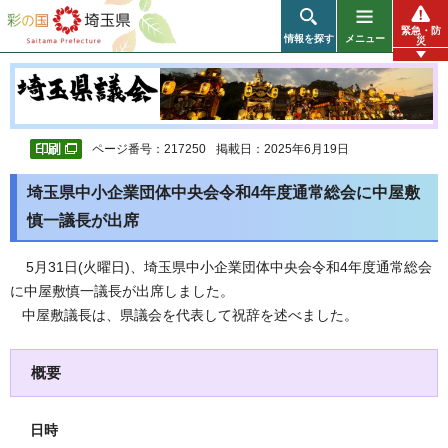
彩の国 埼玉県
緊急・防
情報を探す
メニュー
災
ページ番号：217250
掲載日：2025年6月19日
埼玉県中小企業団体中央会令和4年度通常総会に中屋敷
慎一議長が出席
5
月31日(火曜日)、埼玉県中小企業団体中央会令和4年度通常総会
に中屋敷慎一議長が出席しました。
中屋敷議長は、県議会を代表して祝辞を述べました。
概要
日時