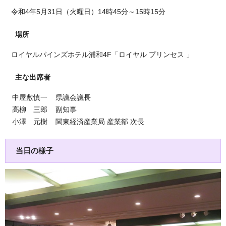
令和4年5月31日（火曜日）14時45分～15時15分
場所
ロイヤルパインズホテル浦和4F「ロイヤル プリンセス 」
主な出席者
中屋敷慎一 県議会議長
高柳 三郎 副知事
小澤 元樹 関東経済産業局 産業部 次長
当日の様子