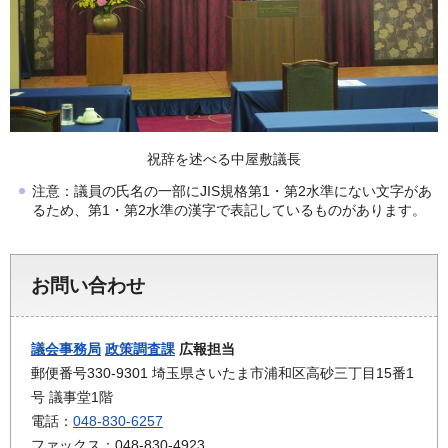
祝辞を述べる中屋敷議長
注意：議員の氏名の一部にJIS規格第1・第2水準にない文字があ
るため、第1・第2水準の漢字で表記しているものがあります。
お問い合わせ
議会事務局
政策調査課
広報担当
郵便番号330-9301 埼玉県さいたま市浦和区高砂三丁目15番1
号 議事堂1階
電話：
048-830-6257
ファックス：048-830-4923