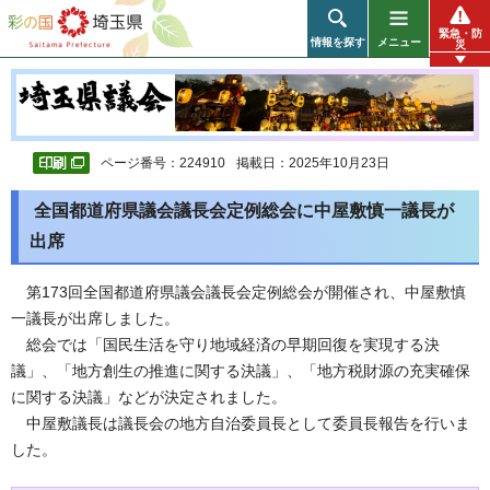
彩の国 埼玉県
緊急・防
情報を探す
メニュー
災
ページ番号：224910
掲載日：2025年10月23日
全国都道府県議会議長会定例総会に中屋敷慎一議長が
出席
第173回全国都道府県議会議長会定例総会が開催され、中屋敷慎
一議長が出席しました。
総会では「国民生活を守り地域経済の早期回復を実現する決
議」、「地方創生の推進に関する決議」、「地方税財源の充実確保
に関する決議」などが決定されました。
中屋敷議長は議長会の地方自治委員長として委員長報告を行いま
した。