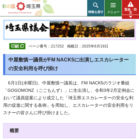
彩の国 埼玉県
緊急・防
情報を探す
メニュー
災
ページ番号：217252
掲載日：2025年6月19日
中屋敷慎一議長がFM NACK5に出演しエスカレーター
の安全利用を呼び掛け
6
月1日(水曜日)、中屋敷慎一議長は、FM NACK5のラジオ番組
「GOGOMONZ（ごごもんず）」に生出演し、令和3年2月定例会に
おいて議員提案により成立した「埼玉県エスカレーターの安全な利
用の促進に関する条例」を周知し、エスカレーターの安全利用をリ
スナーの皆さんに呼び掛けました。
概要