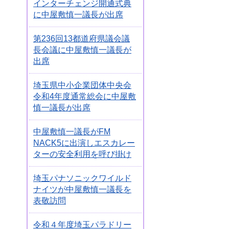
インターチェンジ開通式典
に中屋敷慎一議長が出席
第236回13都道府県議会議
長会議に中屋敷慎一議長が
出席
埼玉県中小企業団体中央会
令和4年度通常総会に中屋敷
慎一議長が出席
中屋敷慎一議長がFM
NACK5に出演しエスカレー
ターの安全利用を呼び掛け
埼玉パナソニックワイルド
ナイツが中屋敷慎一議長を
表敬訪問
令和４年度埼玉パラドリー