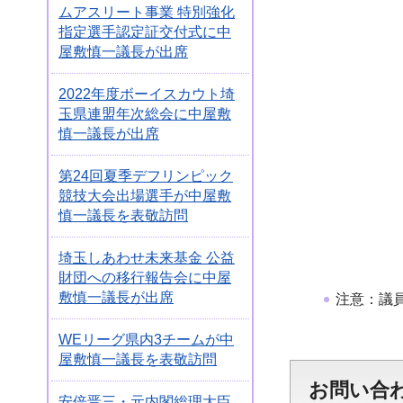
ムアスリート事業 特別強化
指定選手認定証交付式に中
屋敷慎一議長が出席
2022年度ボーイスカウト埼
玉県連盟年次総会に中屋敷
慎一議長が出席
第24回夏季デフリンピック
競技大会出場選手が中屋敷
慎一議長を表敬訪問
埼玉しあわせ未来基金 公益
財団への移行報告会に中屋
敷慎一議長が出席
注意：議
WEリーグ県内3チームが中
屋敷慎一議長を表敬訪問
お問い合
安倍晋三・元内閣総理大臣