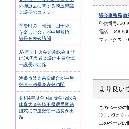
の御逝去に関する埼玉県議
会議長のコメント
議会事務局
政
郵便番号330
寄居町の「朝顔『団十郎』
電話：048-830
を楽しむ会」が中屋敷慎一
議長を表敬訪問
ファックス：048
JA埼玉中央会通常総会並び
にJA代表者会議に中屋敷慎
一議長が出席
鴻巣市常光果樹組合が中屋
敷慎一議長を表敬訪問
より良い
令和4年度全国高等学校総合
体育大会等埼玉県選手団結
このページの
団式に中屋敷慎一議長が出
1：役に立
席
このページの