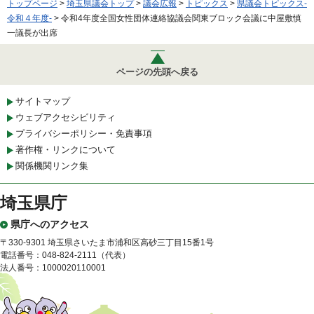
トップページ
>
埼玉県議会トップ
>
議会広報
>
トピックス
>
県議会トピックス-
令和４年度-
> 令和4年度全国女性団体連絡協議会関東ブロック会議に中屋敷慎
一議長が出席
ページの先頭へ戻る
サイトマップ
ウェブアクセシビリティ
プライバシーポリシー・免責事項
著作権・リンクについて
関係機関リンク集
埼玉県庁
県庁へのアクセス
〒330-9301 埼玉県さいたま市浦和区高砂三丁目15番1号
電話番号：048-824-2111（代表）
法人番号：1000020110001