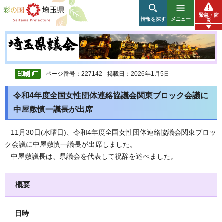
彩の国 埼玉県
緊急・防
情報を探す
メニュー
災
ページ番号：227142
掲載日：2026年1月5日
令和4年度全国女性団体連絡協議会関東ブロック会議に
中屋敷慎一議長が出席
11月30日(水曜日)、令和4年度全国女性団体連絡協議会関東ブロッ
ク会議に中屋敷慎一議長が出席しました。
中屋敷議長は、県議会を代表して祝辞を述べました。
概要
日時