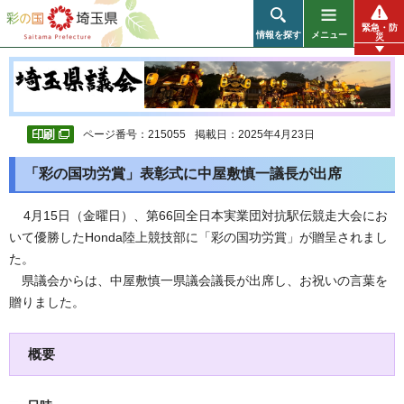
彩の国 埼玉県
緊急・防
情報を探す
メニュー
災
ページ番号：215055
掲載日：2025年4月23日
「彩の国功労賞」表彰式に中屋敷慎一議長が出席
4
月15日（金曜日）、第66回全日本実業団対抗駅伝競走大会にお
いて優勝したHonda陸上競技部に「彩の国功労賞」が贈呈されまし
た。
県議会からは、中屋敷慎一県議会議長が出席し、お祝いの言葉を
贈りました。
概要