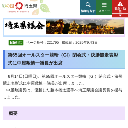
彩の国 埼玉県
緊急・防
情報を探す
メニュー
災
ページ番号：221795
掲載日：2025年9月3日
第65回オールスター競輪（GI）閉会式・決勝競走表彰
式に中屋敷慎一議長が出席
8月14日(日曜日)、第65回オールスター競輪（GI）閉会式・決勝
競走表彰式に中屋敷慎一議長が出席しました。
中屋敷議長は、優勝した脇本雄太選手へ埼玉県議会議長賞を授与
しました。
概要