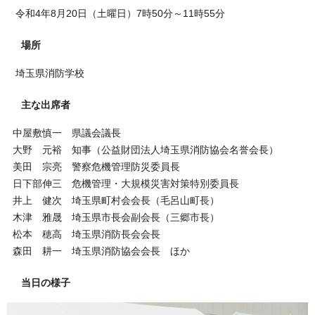
令和4年8月20日（土曜日）7時50分～11時55分
場所
埼玉県消防学校
主な出席者
中屋敷慎一 県議会議長
大野 元裕 知事（公益財団法人埼玉県消防協会名誉会長）
美田 宗亮 警察危機管理防災委員長
日下部伸三 危機管理・大規模災害対策特別委員長
井上 健次 埼玉県町村会会長（毛呂山町長）
木津 雅晟 埼玉県市長会副会長（三郷市長）
松本 穂高 埼玉県消防長会会長
森田 耕一 埼玉県消防協会会長 ほか
当日の様子