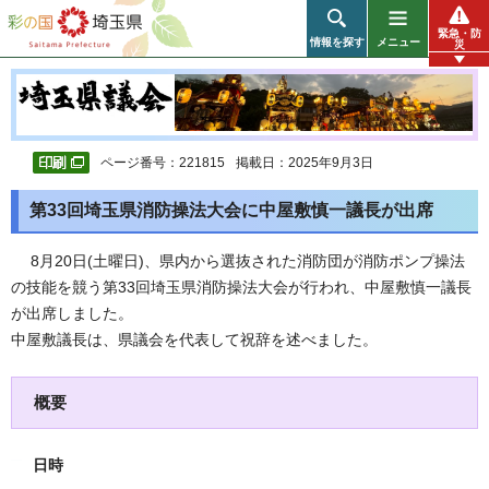
彩の国 埼玉県
緊急・防
情報を探す
メニュー
災
ページ番号：221815
掲載日：2025年9月3日
第33回埼玉県消防操法大会に中屋敷慎一議長が出席
8月20日(土曜日)、県内から選抜された消防団が消防ポンプ操法
の技能を競う第33回埼玉県消防操法大会が行われ、中屋敷慎一議長
が出席しました。
中屋敷議長は、県議会を代表して祝辞を述べました。
概要
日時