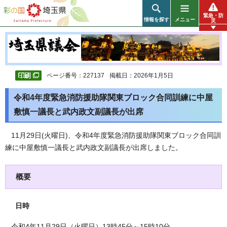
彩の国 埼玉県
緊急・防
情報を探す
メニュー
災
ページ番号：227137
掲載日：2026年1月5日
令和4年度緊急消防援助隊関東ブロック合同訓練に中屋
敷慎一議長と武内政文副議長が出席
11月29日(火曜日)、令和4年度緊急消防援助隊関東ブロック合同訓
練に中屋敷慎一議長と武内政文副議長が出席しました。
概要
日時
令和4年11月29日（火曜日）13時45分～15時10分