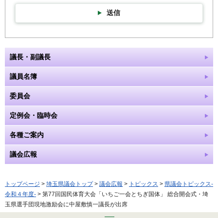
送信
議長・副議長
議員名簿
委員会
定例会・臨時会
各種ご案内
議会広報
トップページ
>
埼玉県議会トップ
>
議会広報
>
トピックス
>
県議会トピックス-
令和４年度-
> 第77回国民体育大会「いちご一会とちぎ国体」 総合開会式・埼
玉県選手団現地激励会に中屋敷慎一議長が出席