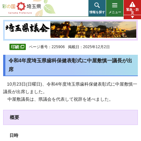
彩の国 埼玉県
緊急・防
情報を探す
メニュー
災
ページ番号：225906
掲載日：2025年12月2日
令和4年度埼玉県歯科保健表彰式に中屋敷慎一議長が出
席
10月23日(日曜日)、令和4年度埼玉県歯科保健表彰式に中屋敷慎一
議長が出席しました。
中屋敷議長は、県議会を代表して祝辞を述べました。
概要
日時