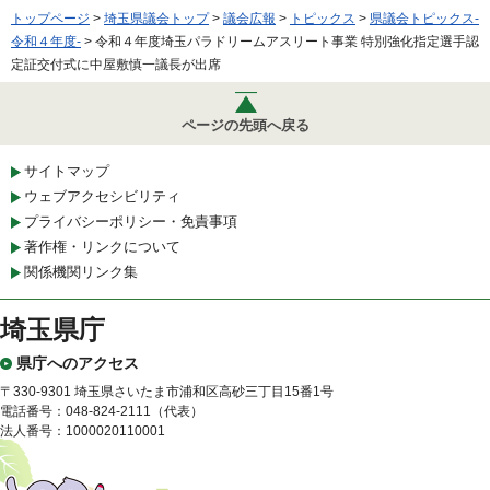
トップページ
>
埼玉県議会トップ
>
議会広報
>
トピックス
>
県議会トピックス-
令和４年度-
> 令和４年度埼玉パラドリームアスリート事業 特別強化指定選手認
定証交付式に中屋敷慎一議長が出席
ページの先頭へ戻る
サイトマップ
ウェブアクセシビリティ
プライバシーポリシー・免責事項
著作権・リンクについて
関係機関リンク集
埼玉県庁
県庁へのアクセス
〒330-9301 埼玉県さいたま市浦和区高砂三丁目15番1号
電話番号：048-824-2111（代表）
法人番号：1000020110001