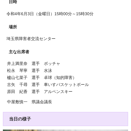
日時
令和4年6月3日（金曜日）15時00分～15時30分
場所
埼玉県障害者交流センター
主な出席者
井上満里奈 選手 ボッチャ
松永 琴寧 選手 水泳
櫨山七菜子 選手 卓球（知的障害）
古矢 千尋 選手 車いすバスケットボール
原田 紀香 選手 アルペンスキー
中屋敷慎一 県議会議長
当日の様子