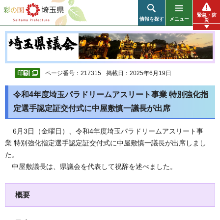
彩の国 埼玉県
緊急・防
情報を探す
メニュー
災
ページ番号：217315
掲載日：2025年6月19日
令和4年度埼玉パラドリームアスリート事業 特別強化指
定選手認定証交付式に中屋敷慎一議長が出席
6
月3日（金曜日）、令和4年度埼玉パラドリームアスリート事
業 特別強化指定選手認定証交付式に中屋敷慎一議長が出席しまし
た。
中屋敷議長は、県議会を代表して祝辞を述べました。
概要