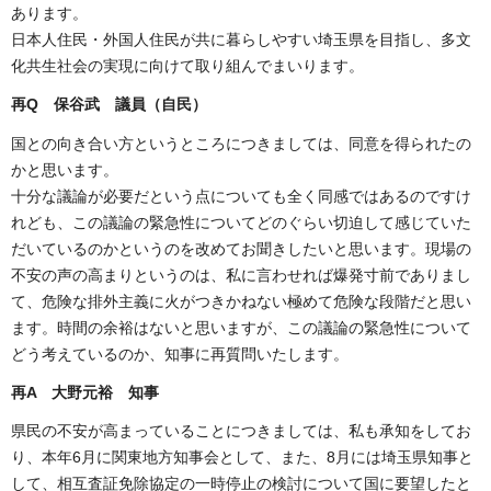
あります。
日本人住民・外国人住民が共に暮らしやすい埼玉県を目指し、多文
化共生社会の実現に向けて取り組んでまいります。
再Q 保谷武 議員（自民）
国との向き合い方というところにつきましては、同意を得られたの
かと思います。
十分な議論が必要だという点についても全く同感ではあるのですけ
れども、この議論の緊急性についてどのぐらい切迫して感じていた
だいているのかというのを改めてお聞きしたいと思います。現場の
不安の声の高まりというのは、私に言わせれば爆発寸前でありまし
て、危険な排外主義に火がつきかねない極めて危険な段階だと思い
ます。時間の余裕はないと思いますが、この議論の緊急性について
どう考えているのか、知事に再質問いたします。
再A 大野元裕 知事
県民の不安が高まっていることにつきましては、私も承知をしてお
り、本年6月に関東地方知事会として、また、8月には埼玉県知事と
して、相互査証免除協定の一時停止の検討について国に要望したと