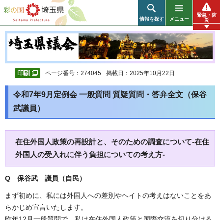
彩の国 埼玉県
緊急・防
情報を探す
メニュー
災
ページ番号：274045
掲載日：2025年10月22日
令和7年9月定例会 一般質問 質疑質問・答弁全文（保谷
武議員）
在住外国人政策の再設計と、そのための調査について-在住
外国人の受入れに伴う負担についての考え方-
Q 保谷武 議員（自民）
まず初めに、私には外国人への差別やヘイトの考えはないことをあ
らかじめ宣言いたします。
昨年12月一般質問で、私は在住外国人政策と国際交流を切り分ける