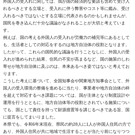
外国人の受入れに関しては、我が国の経済的な要請も含めて受け入
れるべきとする立場と、受入れに伴う弊害やコスト等に鑑み、受け
入れるべきではないとする立場に代表されるのかもしれませんが、
国民を巻き込んだ十分な議論がなされることが大切と考えていま
す。
例えば、国の考える外国人の受入れが労働力の補完等にあるとして
も、生活者としての対応をするのは地方自治体の役割となります。
したがって、これらの国民的な議論を行うことなしに、外国人の受
入れが進められた結果、住民の不安が高まるなど、国の施策のしわ
寄せが地方自治体に及ぶのは、本来あるべき姿ではないと考えてお
ります。
こうした考えに基づいて、全国知事会や関東地方知事会として、外
国人の受入環境の整備を進めるに当たり、事業者や地方自治体の枠
を超えて対応するべき課題については、国が主体となり制度設計や
運用を行うとともに、地方自治体等の役割とされている施策につい
ても、国として責任を持って財源措置等を講じるべきである旨、国
に提言をしてまいりました。
本県でも、令和6年末現在、県民の約28人に1人が外国人住民の方で
あり、外国人住民が共に地域で生活することが当たり前になりつつ