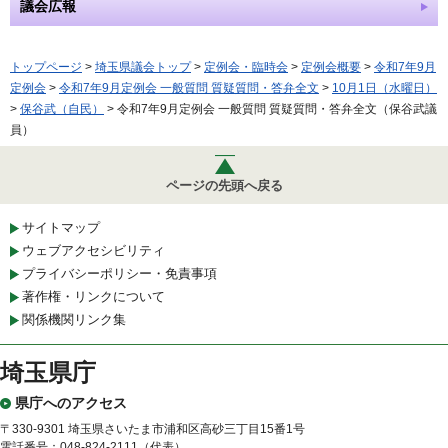
議会広報
トップページ
>
埼玉県議会トップ
>
定例会・臨時会
>
定例会概要
>
令和7年9月
定例会
>
令和7年9月定例会 一般質問 質疑質問・答弁全文
>
10月1日（水曜日）
>
保谷武（自民）
> 令和7年9月定例会 一般質問 質疑質問・答弁全文（保谷武議
員）
ページの先頭へ戻る
サイトマップ
ウェブアクセシビリティ
プライバシーポリシー・免責事項
著作権・リンクについて
関係機関リンク集
埼玉県庁
県庁へのアクセス
〒330-9301 埼玉県さいたま市浦和区高砂三丁目15番1号
電話番号：048-824-2111（代表）