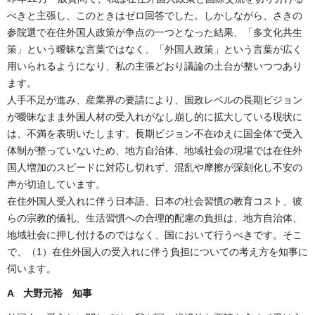
べきと主張し、このときはゼロ回答でした。しかしながら、さきの
参院選で在住外国人政策が争点の一つとなった結果、「多文化共生
策」という曖昧な言葉ではなく、「外国人政策」という言葉が広く
用いられるようになり、私の主張どおり議論の土台が整いつつあり
ます。
人手不足が進み、産業界の要請により、国政レベルの長期ビジョン
が曖昧なまま外国人材の受入れがなし崩し的に拡大している現状に
は、不満を表明いたします。長期ビジョン不在ゆえに国全体で受入
体制が整っていないため、地方自治体、地域社会の現場では在住外
国人増加のスピードに対応し切れず、混乱や摩擦が深刻化し不安の
声が切迫しています。
在住外国人受入れに伴う日本語、日本の社会習慣の教育コスト、彼
らの宗教的儀礼、生活習慣への合理的配慮の負担は、地方自治体、
地域社会に押し付けるのではなく、国において行うべきです。そこ
で、（1）在住外国人の受入れに伴う負担についての考え方を知事に
伺います。
A 大野元裕 知事