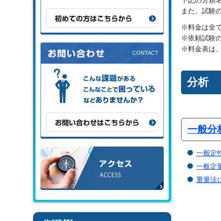
下記の分類
また、試験
初めての方はこちらから
※料金は全
※依頼試験
※料金表は
こんな課題がある、こんなことで困
分析
っている、などありませんか？
お問い合わせはこちらから
一般分
アクセス
一般定
一般定
重量法