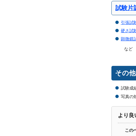
試験片
引張試
硬さ試
顕微鏡
など
その他
試験成績
写真の焼
より良
この