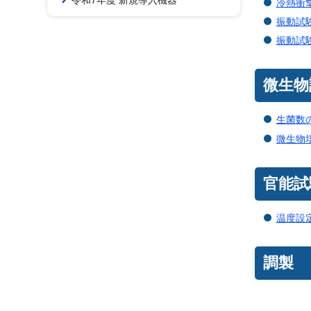
令和7年度 新規導入機器
冷熱衝
振動試
振動試
微生物
生菌数
微生物
官能試
温度設
調製