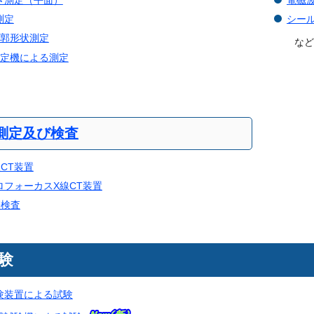
測定
シー
輪郭形状測定
な
測定機による測定
測定及び検査
CT装置
ロフォーカスX線CT装置
傷検査
験
験装置による試験