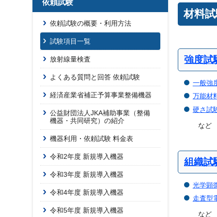
依頼試験
材料試
依頼試験の概要・利用方法
試験項目一覧
強度試
放射線量検査
よくある質問と回答 依頼試験
一般強
経済産業省補正予算事業整備機器
万能材
硬さ試
公益財団法人JKA補助事業（整備
機器・共同研究）の紹介
など
機器利用・依頼試験 料金表
令和2年度 新規導入機器
組織試
令和3年度 新規導入機器
光学顕
令和4年度 新規導入機器
走査型
令和5年度 新規導入機器
など