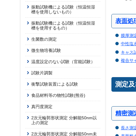
振動試験機による試験（恒温恒湿
槽を使用しないもの）
表面処
振動試験機による試験（恒温恒湿
槽を使用するもの）
膜厚測
生菌数の測定
中性塩
微生物培養試験
キャス
複合サ
温度設定のない試験（官能試験）
試験片調製
測定及
衝撃試験装置による試験
食品材料等の物性試験(熊谷)
真円度測定
精密測
2次元輪郭形状測定 分解能50nm以
上の測定
長さ測
2次元輪郭形状測定 分解能50nm未
表面粗