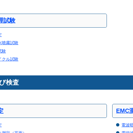
理試験
定
水噴霧試験
試験
イクル試験
び検査
定
EMC
定
電波
さ測定（平面）
電磁