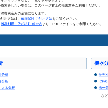
名をクリックすると、一覧が表示されます。
の検索をしたい場合は、このページ右上の検索窓をご利用ください。
て消費税込みの金額になります。
の利用方法は、
依頼試験 ご利用方法
をご覧ください。
、
機器利用・依頼試験 料金表
より、PDFファイルをご利用ください。
析
機器
性分析
蛍光
量分析
ICP
による分析
赤外
な