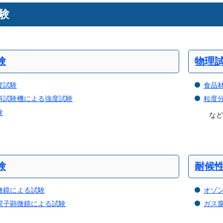
験
験
物理
度試験
食品
料試験機による強度試験
粒度
験
な
験
耐候
微鏡による試験
オゾ
電子顕微鏡による試験
ガス