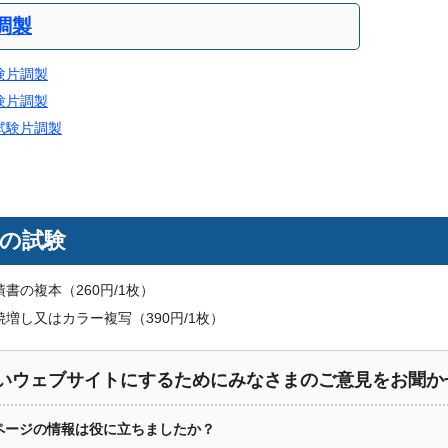
調製
験片調製
験片調製
試験片調製
の試験
書の複本（260円/1枚）
増し又はカラー複写（390円/1枚）
いウェブサイトにするためにみなさまのご意見をお聞か
ページの情報は役に立ちましたか？