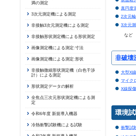
満の測定
真円度
3次元測定機による測定
2次元
3次元
非接触3次元測定機による測定
など
非接触形状測定機による形状測定
画像測定機による測定:寸法
非破壊
画像測定機による測定:形状
非接触微細形状測定機（白色干渉
大型X線
計）による測定
マイク
形状測定データの解析
X線探
全焦点三次元形状測定機による測
定
環境試
令和6年度 新規導入機器
冷熱衝撃試験機による試験
衝撃試