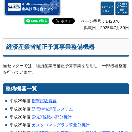
検索・
コンテ
埼玉県 産業技術総合セン
共通メ
ンツメ
ター
ニュー
ニュー
ページ番号：142870
掲載日：2025年7月30日
経済産業省補正予算事業整備機器
当センターでは、経済産業省補正予算事業を活用し、一部機器整備
を行っています。
整備機器一覧
平成29年度
衝撃試験装置
平成28年度
誘電特性評価システム
平成26年度
蛍光X線微小部分析計
平成25年度
ガスクロマトグラフ質量分析計