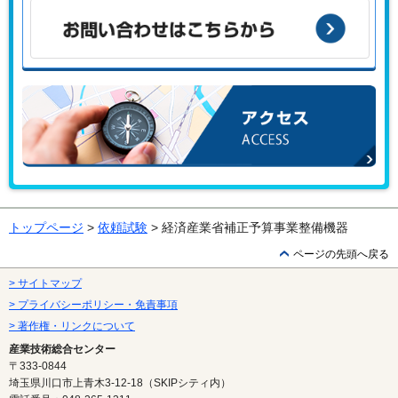
んか？
お問い合わせはこちらから
アクセス
トップページ
>
依頼試験
> 経済産業省補正予算事業整備機器
ページの先頭へ戻る
> サイトマップ
> プライバシーポリシー・免責事項
> 著作権・リンクについて
産業技術総合センター
〒333-0844
埼玉県川口市上青木3-12-18（SKIPシティ内）