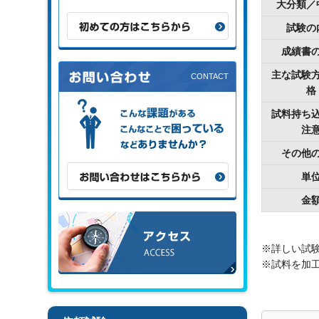
大分類／
初めての方はこちらから
試験の
成績書
主な試験
格
こんな課題がある、こんなことで困
試料持ち
っている、などありませんか？
注
その他
お問い合わせはこちらから
単
金
アクセス
※詳しい試
※試料を加