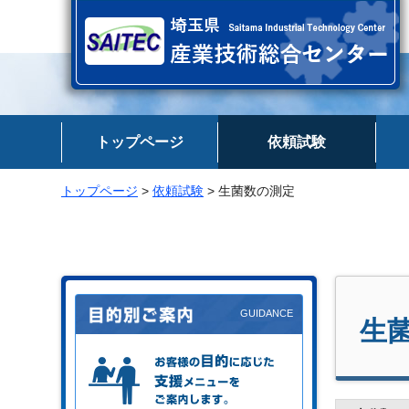
埼玉県 産業技術総合センター
トップページ
依頼試験
トップページ
>
依頼試験
> 生菌数の測定
生
お客様の目的に応じた支援メニュー
をご案内します。