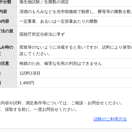
中分類
微生物試験／生菌数の測定
内容
清酒のもろみなどを光学顕微鏡で観察し、酵母等の菌数を数
の内容
一定重量、あるいは一定容量あたりの菌数
方法の規
国税庁所定分析法に準ず
込み時の
変敗等のないように冷蔵すると良いですが、試料により保管
意
談してください。
の注意
検鏡のため、確実な生死の判別はできません
位
1試料1項目
額
1,480円
験内容や試料、測定条件等については、ご相談・お問合せください。
工、採取する前に、一度お問合せください。
試験のご利用方法