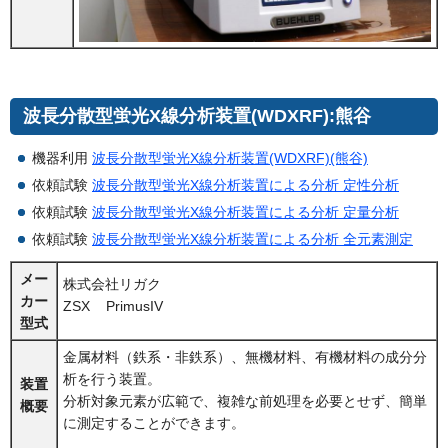
波長分散型蛍光X線分析装置(WDXRF):熊谷
機器利用
波長分散型蛍光X線分析装置(WDXRF)(熊谷)
依頼試験
波長分散型蛍光X線分析装置による分析 定性分析
依頼試験
波長分散型蛍光X線分析装置による分析 定量分析
依頼試験
波長分散型蛍光X線分析装置による分析 全元素測定
メー
株式会社リガク
カー
ZSX PrimusIV
型式
金属材料（鉄系・非鉄系）、無機材料、有機材料の成分分
析を行う装置。
装置
分析対象元素が広範で、複雑な前処理を必要とせず、簡単
概要
に測定することができます。