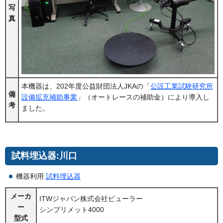
写
真
本機器は、202年度公益財団法人JKAの「
公設工業試験研究所
備
設備拡充補助事業
」（オートレースの補助金）により導入し
考
ました。
試料埋込器:川口
機器利用
試料埋込器
メーカ
ITWジャパン株式会社ビューラー
ー
シンプリメット4000
型式