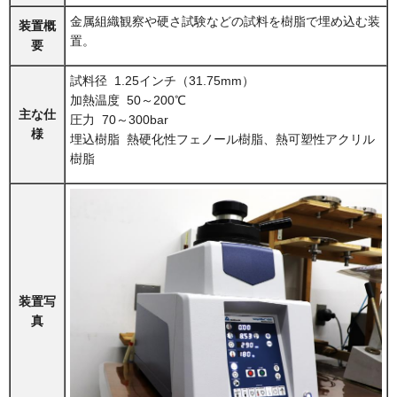
金属組織観察や硬さ試験などの試料を樹脂で埋め込む装
装置概
置。
要
試料径 1.25インチ（31.75mm）
加熱温度 50～200℃
主な仕
圧力 70～300bar
様
埋込樹脂 熱硬化性フェノール樹脂、熱可塑性アクリル
樹脂
装置写
真