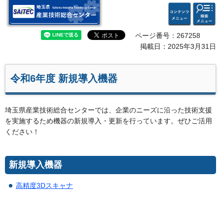
検索・
コンテ
埼玉県 産業技術総合セン
共通メ
ンツメ
ター
ニュー
ニュー
ページ番号：267258
掲載日：2025年3月31日
令和6年度 新規導入機器
埼玉県産業技術総合センターでは、企業のニーズに沿った技術支援
を実施するため機器の新規導入・更新を行っています。ぜひご活用
ください！
新規導入機器
高精度3Dスキャナ