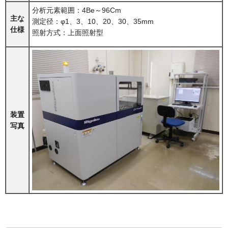
分析元素範囲：4Be～96Cm
主な
測定径：φ1、3、10、20、30、35mm
仕様
照射方式：上面照射型
装置
写真