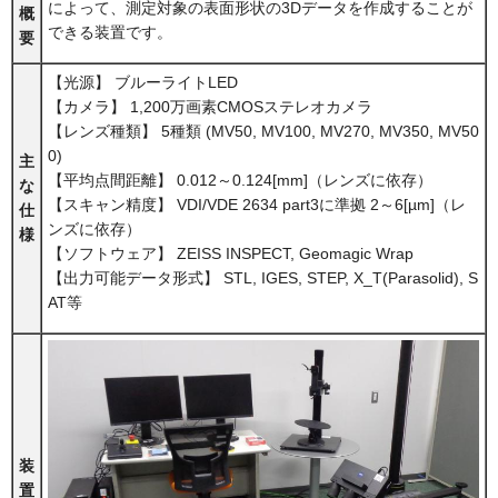
によって、測定対象の表面形状の3Dデータを作成することが
概
できる装置です。
要
【光源】 ブルーライトLED
【カメラ】 1,200万画素CMOSステレオカメラ
【レンズ種類】 5種類 (MV50, MV100, MV270, MV350, MV50
0)
主
【平均点間距離】 0.012～0.124[mm]（レンズに依存）
な
【スキャン精度】 VDI/VDE 2634 part3に準拠 2～6[µm]（レ
仕
ンズに依存）
様
【ソフトウェア】 ZEISS INSPECT, Geomagic Wrap
【出力可能データ形式】 STL, IGES, STEP, X_T(Parasolid), S
AT等
装
置