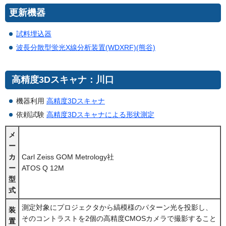
更新機器
試料埋込器
波長分散型蛍光X線分析装置(WDXRF)(熊谷)
高精度3Dスキャナ：川口
機器利用
高精度3Dスキャナ
依頼試験
高精度3Dスキャナによる形状測定
メ
ー
カ
Carl Zeiss GOM Metrology社
ー
ATOS Q 12M
型
式
測定対象にプロジェクタから縞模様のパターン光を投影し、
装
そのコントラストを2個の高精度CMOSカメラで撮影すること
置