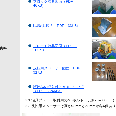
ブロック治具図面（PDF：
46KB）
L型治具図面（PDF：33KB）
プレート治具図面（PDF：
資料
166KB）
反転用スペーサー図面（PDF：
31KB）
試験品の取り付け方向について
（PDF：224KB）
※1 治具プレート取付用のM8ボルト（長さ20～80m
※2 反転用スペーサーは高さ55mmと25mmが各4個あ