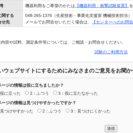
考
機器利用をご希望のかたは
【機器利用：衝撃試験装置】
に関する
048-265-1376（生産技術・事業化支援室 機械技術担当）
合せ先
メールでお問合せいただく場合は、
【センターへのお問
験内容や試料、測定条件等については、ご相談・お問合せください。
試験のご利用方法
いウェブサイトにするためにみなさまのご意見をお聞か
ページの情報は役に立ちましたか？
：役に立った
2：ふつう
3：役に立たなかった
ページの情報は見つけやすかったですか？
：見つけやすかった
2：ふつう
3：見つけにくかった
送信