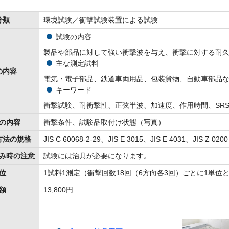
分類
環境試験／衝撃試験装置による試験
試験の内容
製品や部品に対して強い衝撃波を与え、衝撃に対する耐
主な測定試料
の内容
電気・電子部品、鉄道車両用品、包装貨物、自動車部品
キーワード
衝撃試験、耐衝撃性、正弦半波、加速度、作用時間、SR
の内容
衝撃条件、試験品取付け状態（写真）
方法の規格
JIS C 60068-2-29、JIS E 3015、JIS E 4031、JIS Z 0200
み時の注意
試験には治具が必要になります。
位
1試料1測定（衝撃回数18回（6方向各3回）ごとに1単位
額
13,800円