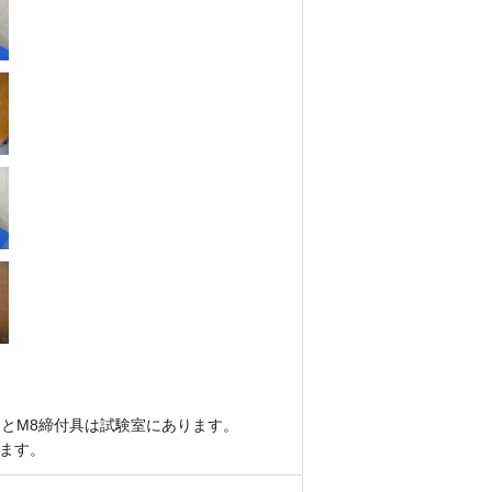
m）とM8締付具は試験室にあります。
ります。