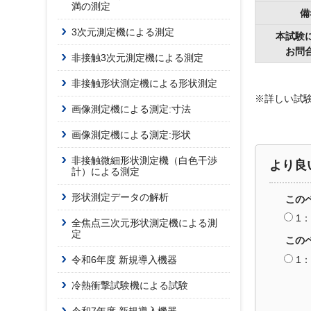
満の測定
備
3次元測定機による測定
本試験
お問
非接触3次元測定機による測定
非接触形状測定機による形状測定
※詳しい試
画像測定機による測定:寸法
画像測定機による測定:形状
非接触微細形状測定機（白色干渉
より良
計）による測定
形状測定データの解析
この
1
全焦点三次元形状測定機による測
定
この
令和6年度 新規導入機器
1
冷熱衝撃試験機による試験