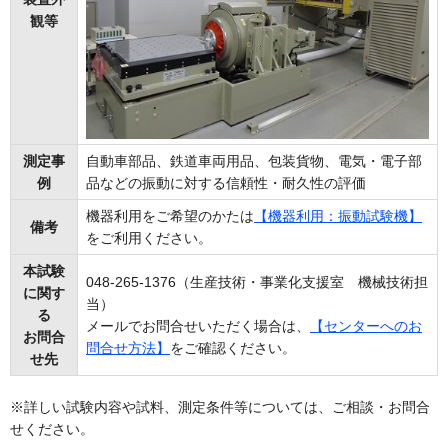
観等
測定事
自動車部品、鉄道車両用品、包装貨物、電気・電子部
例
品などの振動に対する信頼性・耐久性の評価
機器利用をご希望のかたは
【機器利用：振動試験機】
備考
をご利用ください。
本試験
048-265-1376（生産技術・事業化支援室 機械技術担
に関す
当）
る
メールでお問合せいただく場合は、
【センターへのお
お問合
問合せ方法】
をご確認ください。
せ先
※詳しい試験内容や試料、測定条件等については、ご相談・お問合
せください。