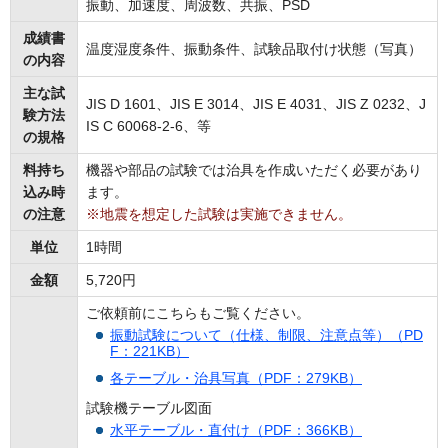
振動、加速度、周波数、共振、PSD
成績書
温度湿度条件、振動条件、試験品取付け状態（写真）
の内容
主な試
JIS D 1601、JIS E 3014、JIS E 4031、JIS Z 0232、J
験方法
IS C 60068-2-6、等
の規格
料持ち
機器や部品の試験では治具を作成いただく必要があり
込み時
ます。
の注意
※地震を想定した試験は実施できません。
単位
1時間
金額
5,720円
ご依頼前にこちらもご覧ください。
振動試験について（仕様、制限、注意点等）（PD
F：221KB）
各テーブル・治具写真（PDF：279KB）
試験機テーブル図面
水平テーブル・直付け（PDF：366KB）