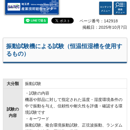
検索・
コンテ
埼玉県 産業技術総合セン
共通メ
ンツメ
ター
ニュー
ニュー
ページ番号：142918
掲載日：2025年10月7日
振動試験機による試験（恒温恒湿槽を使用す
るもの）
大分類
振動試験
・試験の内容
機器や部品に対して指定された温度・湿度環境条件の
中で振動を与え、信頼性や耐久性を評価・確認する環
試験の
境試験です
内容
・キーワード
振動試験、複合環境振動試験、正弦波振動、ランダム