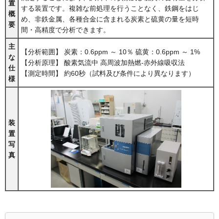
置
する装置です。複雑な前処理を行うことなく、鉄鋼をはじ
概
め、非鉄金属、各種合金に含まれる炭素と硫黄の量を短時
要
間・高精度で分析できます。
主
【分析範囲】 炭素：0.6ppm ～ 10％ 硫黄：0.6ppm ～ 1%
な
【分析原理】 酸素気流中 高周波加熱燃-赤外線吸収法
仕
【測定時間】 約60秒（試料及び条件により異なります）
様
装
置
写
真