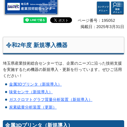
検索・
コンテ
埼玉県 産業技術総合セン
共通メ
ンツメ
ター
ニュー
ニュー
ページ番号：195052
掲載日：2025年3月31日
令和2年度 新規導入機器
埼玉県産業技術総合センターでは、企業のニーズに沿った技術支援
を実施するため機器の新規導入・更新を行っています。ぜひご活用
ください！
金属3Dプリンタ（新規導入）
味覚センサ（新規導入）
ガスクロマトグラフ質量分析装置（新規導入）
炭素硫黄分析装置（更新）
金属3Dプリンタ（新規導入）