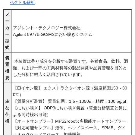
ペクトル解析
メ
ー
カ
アジレント・テクノロジー株式会社
ー
Agilent 5977B GC/MSにおい嗅ぎシステム
型
式
装
本装置は香り成分を分析する装置です。各種食品、飲料、酒
置
類、および一部の工業材料等の製品開発や品質管理を目的と
概
した分析に幅広く活用されています。
要
【EIイオン源】 エクストラクタイオン源（温度範囲150～30
0℃）
主
【質量分析装置】 質量範囲：1.6～1050u、精度：100 pg/μl
な
【におい嗅ぎ】 ODP3におい嗅ぎ装置（質量分析装置と鼻に
仕
よる同時検出可能）
様
【オートサンプラー】MPS2robotic多機能オートサンプラー
【対応可能サンプル】液体、ヘッドスペース、SPME、ダイ
ナミックヘッドスペース、加熱脱着