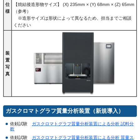
仕
【焼結後造形物サイズ】 (X) 235mm × (Y) 68mm × (Z) 65mm
様
（参考）
※造形サイズは形状によって異なるため、担当までご相談
ください
装
置
写
真
ガスクロマトグラフ質量分析装置（新規導入）
依頼試験
ガスクロマトグラフ質量分析装置による分析 試料分
析
依頼試験
ガスクロマトグラフ質量分析装置による分析 質量ス