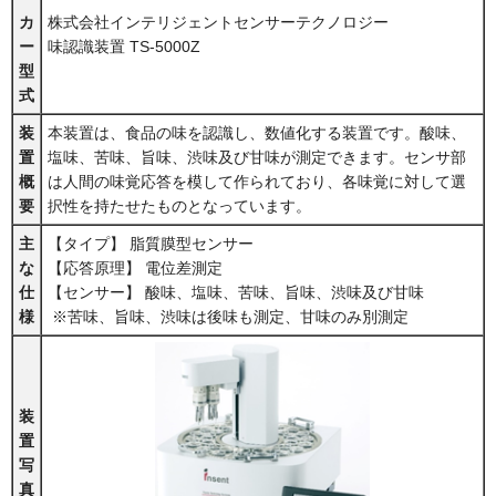
カ
株式会社インテリジェントセンサーテクノロジー
ー
味認識装置 TS-5000Z
型
式
装
本装置は、食品の味を認識し、数値化する装置です。酸味、
置
塩味、苦味、旨味、渋味及び甘味が測定できます。センサ部
概
は人間の味覚応答を模して作られており、各味覚に対して選
要
択性を持たせたものとなっています。
主
【タイプ】 脂質膜型センサー
な
【応答原理】 電位差測定
仕
【センサー】 酸味、塩味、苦味、旨味、渋味及び甘味
様
※苦味、旨味、渋味は後味も測定、甘味のみ別測定
装
置
写
真