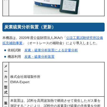
炭素硫黄分析装置（更新）
本機器は、2020年度公益財団法人JKAの「
公設工業試験研究所設備
拡充補助事業
」（オートレースの補助金）により導入しました。
依頼試験
炭素・硫黄分析装置による定量分析
機器利用
炭素・硫黄分析装置
メ
ー
カ
株式会社堀場製作所
ー
EMIA-Expert
型
式
本装置は、試料を高周波加熱で燃焼させて発生したガス量を
装
測定することにより、試料中の炭素及び硫黄の含有量を分析