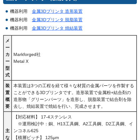
機器利用
金属3Dプリンタ 造形装置
機器利用
金属3Dプリンタ 脱脂装置
機器利用
金属3Dプリンタ 焼結装置
メ
ー
カ
Markforged社
ー
Metal X
型
式
装
本装置は3つの工程を経て様々な材質の金属パーツを作製する
置
ことができる3Dプリンタです。造形装置で金属粉+結合剤の
概
造形物「グリーンパーツ」を造形し、脱脂装置で結合剤を除
要
去し、焼結装置で焼結を行い、完成させます。
【対応材料】 17-4ステンレス
※運用検討中：銅、H13工具鋼、A2工具鋼、D2工具鋼、イ
主
ンコネル625
な
【積層ピッチ】 125μm