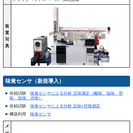
装
置
写
真
味覚センサ（新規導入）
依頼試験
味覚センサによる分析 五味測定（酸味、塩味、苦
味、旨味、渋味）
依頼試験
味覚センサによる分析 五味+甘味測定
機器利用
味覚センサ
メ
ー