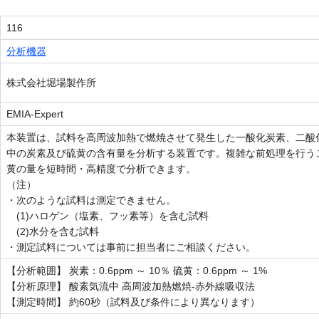
116
分析機器
株式会社堀場製作所
EMIA-Expert
本装置は、試料を高周波加熱で燃焼させて発生した一酸化炭素、二酸
中の炭素及び硫黄の含有量を分析する装置です。複雑な前処理を行う
黄の量を短時間・高精度で分析できます。
（注）
・次のような試料は測定できません。
(1)ハロゲン（塩素、フッ素等）を含む試料
(2)水分を含む試料
・測定試料については事前に担当者にご相談ください。
【分析範囲】 炭素：0.6ppm ～ 10％ 硫黄：0.6ppm ～ 1%
【分析原理】 酸素気流中 高周波加熱燃焼-赤外線吸収法
【測定時間】 約60秒（試料及び条件により異なります）