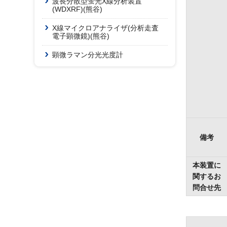
波長分散型蛍光X線分析装置
(WDXRF)(熊谷)
X線マイクロアナライザ(分析走査
電子顕微鏡)(熊谷)
顕微ラマン分光光度計
備考
本装置に
関するお
問合せ先