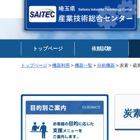
埼玉県 産業技術総合センター
トップページ
依頼試験
トップページ
>
機器利用
>
機器一覧
>
分析機器
> 炭素・硫
炭
お客様の目的に応じた支援メニュー
をご案内します。