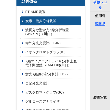
分析機器
研修レベ
ル
FT-NMR装置
使用料
炭素・硫黄分析装置
消耗品
波長分散型蛍光X線分析装置
(WDXRF)（川口）
赤外分光光度計(FT-IR)
イオンクロマトグラフ(IC)
X線マイクロアナライザ(分析走査
電子顕微鏡 SEM-EDX)(川口)
蛍光X線微小部分析計(EDX)
自記分光光度計
ガスクロマトグラフ(GC)
装置写真
グルコースアナライザ