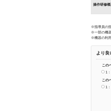
操作研修概
※指導員の指
※一部の機
※機器の利
より良
この
1
この
1