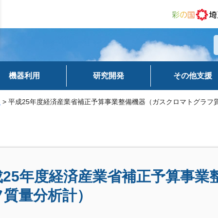
機器利用
研究開発
その他支援
器
> 平成25年度経済産業省補正予算事業整備機器（ガスクロマトグラフ
成25年度経済産業省補正予算事業
フ質量分析計）