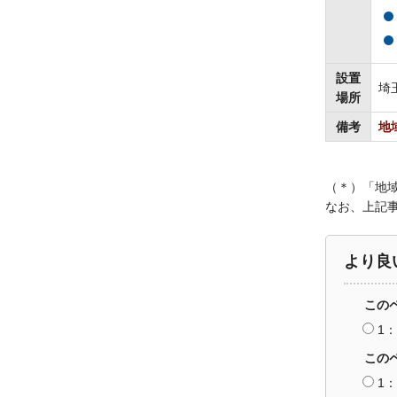
設置
埼
場所
備考
地
（＊）「地
なお、上記事
より良
この
1
この
1