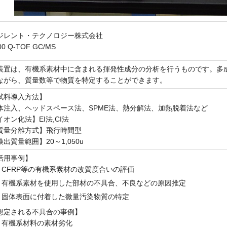
ジレント・テクノロジー株式会社
00 Q-TOF GC/MS
装置は、有機系素材中に含まれる揮発性成分の分析を行うものです。多
ながら、質量数等で物質を特定することができます。
試料導入方法】
体注入、ヘッドスペース法、SPME法、熱分解法、加熱脱着法など
イオン化法】EI法,CI法
質量分離方式】飛行時間型
検出質量範囲】20～1,050u
活用事例】
CFRP等の有機系素材の改質度合いの評価
有機系素材を使用した部材の不具合、不良などの原因推定
固体表面に付着した微量汚染物質の特定
想定される不具合の事例】
有機系材料の素材劣化