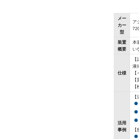
メー
ア
カー
72
型
装置
本
概要
い
【
液
仕様
【
【
【
【
活用
事例
【