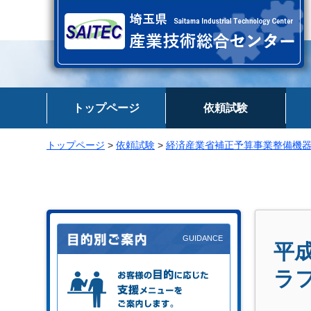
埼玉県 産業技術総合センター
トップページ
依頼試験
トップページ
>
依頼試験
>
経済産業省補正予算事業整備機
平
お客様の目的に応じた支援メニュー
ラ
をご案内します。