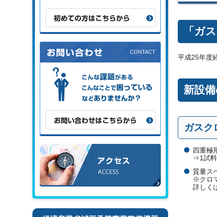
初めての方はこちらから
「ガス
平成25年度
こんな課題がある、こんなことで困
っている、などありませんか？
新設備
お問い合わせはこちらから
ガスク
アクセス
四重極
⇒1試料
質量スペ
※クロ
詳しく