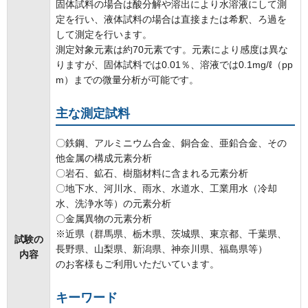
固体試料の場合は酸分解や溶出により水溶液にして測
定を行い、液体試料の場合は直接または希釈、ろ過を
して測定を行います。
測定対象元素は約70元素です。元素により感度は異な
りますが、固体試料では0.01％、溶液では0.1mg/ℓ（pp
m）までの微量分析が可能です。
主な測定試料
〇鉄鋼、アルミニウム合金、銅合金、亜鉛合金、その
他金属の構成元素分析
〇岩石、鉱石、樹脂材料に含まれる元素分析
〇地下水、河川水、雨水、水道水、工業用水（冷却
水、洗浄水等）の元素分析
〇金属異物の元素分析
※近県（群馬県、栃木県、茨城県、東京都、千葉県、
試験の
長野県、山梨県、新潟県、神奈川県、福島県等）
内容
のお客様もご利用いただいています。
キーワード