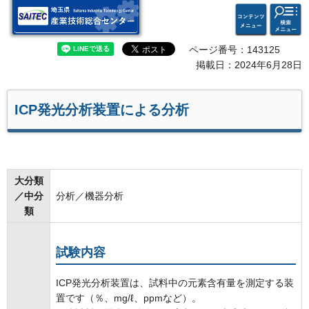
検索・
コンテ
埼玉県 産業技術総合セン
共通メ
ンツメ
ター
ニュー
ニュー
ページ番号：143125
掲載日：2024年6月28日
ICP発光分析装置による分析
大分類
／中分
分析／機器分析
類
試験内容
ICP発光分析装置は、試料中の元素含有量を測定する装
置です（％、mg/ℓ、ppmなど）。