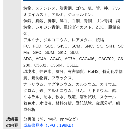
鋳物、ステンレス、炭素鋼、ばね、板、管、棒、アル
ミダイカスト、アルミ、ジュラルミン、
伸銅、真鍮、黄銅、洋白、白銅、青銅、リン青銅、銅
鋳物、シルジン青銅、亜鉛ダイカスト、ZDC、亜鉛合
金、
アルミナ、ジルコニウム、レアメタル、焼結、
FC、FCD、SUS、S45C、SCM、SNC、SK、SKH、SC
Mn、SPC、SUM、SKD、SUJ、
ADC、AC4A、AC4C、AC7A、CAC406、CAC702、C6
280、C3602、C3604、C5111、
環境水、井戸水、灰分、有害物質、RoHS、特定化学物
質、規制物質、フラックス、
ナトリウム、マグネシウム、カルシウム、カリウム、
クロム、鉄、アルミニウム、りん、カドミウム、鉛、
ミネラル、硬水、軟水、残渣、溶出試験、スケール、
着色水、水溶液、材料分析、受託試験、金属分析、組
成分析
成績書
分析値（％、mg/ℓ、ppmなど）
の内容
成績書見本（JPG：198KB）