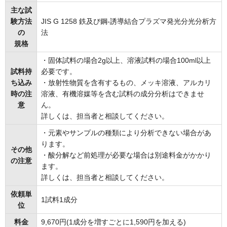
主な試
験方法
JIS G 1258 鉄及び鋼-誘導結合プラズマ発光分光分析方
の
法
規格
・固体試料の場合2g以上、溶液試料の場合100ml以上
試料持
必要です。
ち込み
・放射性物質を含有するもの、メッキ溶液、アルカリ
時の注
溶液、有機溶媒等を含む試料の成分分析はできませ
意
ん。
詳しくは、担当者と相談してください。
・元素やサンプルの種類により分析できない場合があ
ります。
その他
・酸分解など前処理が必要な場合は別途料金がかかり
の注意
ます。
詳しくは、担当者と相談してください。
依頼単
1試料1成分
位
料金
9,670円(1成分を増すごとに1,590円を加える)