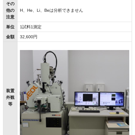
その
他の
H、He、Li、Beは分析できません
注意
単位
1試料1測定
金額
32,600円
装置
外観
等