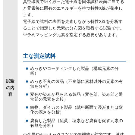
真空環境で細く絞った電子線を固体試料表面に当てる
と元素毎に固有のエネルギーを持つ特性X線が発生し
ます。
電子線で試料の表面を走査しながら特性X線を分析す
ることで指定した元素の分布図を取得する試験です。
※予めマッピング元素を指定する必要があります。
主な測定試料
めっきやコーティングした製品（構成元素の分
析）
試験
めっき不良の製品（不良部に素材以外の元素の有
無を分析）
の内
容
変色や染みが見られる製品（変色部、染み部と通
常部の元素を比較）
鋳物、ダイカスト製品（試料断面で浸炭または窒
化の深さを分析）
腐食した製品（硫黄、塩素など腐食を促す元素の
有無を分析）
※金属やセラミックスなどの無機物が対象です。液体