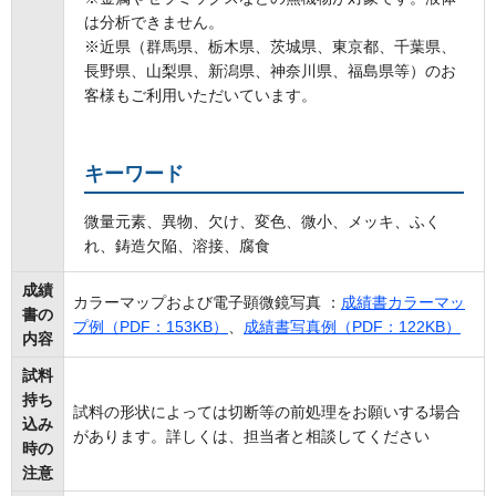
は分析できません。
※近県（群馬県、栃木県、茨城県、東京都、千葉県、
長野県、山梨県、新潟県、神奈川県、福島県等）のお
客様もご利用いただいています。
キーワード
微量元素、異物、欠け、変色、微小、メッキ、ふく
れ、鋳造欠陥、溶接、腐食
成績
カラーマップおよび電子顕微鏡写真 ：
成績書カラーマッ
書の
プ例（PDF：153KB）
、
成績書写真例（PDF：122KB）
内容
試料
持ち
試料の形状によっては切断等の前処理をお願いする場合
込み
があります。詳しくは、担当者と相談してください
時の
注意