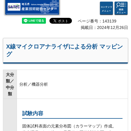
検索・
コンテ
埼玉県 産業技術総合セン
共通メ
ンツメ
ター
ニュー
ニュー
ページ番号：143139
掲載日：2024年12月26日
X線マイクロアナライザによる分析 マッピン
グ
大分
類／
分析／機器分析
中分
類
試験内容
固体試料表面の元素分布図（カラーマップ）作成。