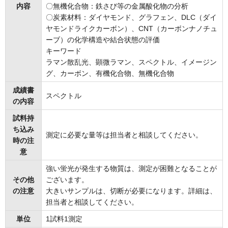
内容
〇無機化合物：鉄さび等の金属酸化物の分析
〇炭素材料：ダイヤモンド、グラフェン、DLC（ダイ
ヤモンドライクカーボン）、CNT（カーボンナノチュ
ーブ）の化学構造や結合状態の評価
キーワード
ラマン散乱光、顕微ラマン、スペクトル、イメージン
グ、カーボン、有機化合物、無機化合物
成績書
スペクトル
の内容
試料持
ち込み
測定に必要な量等は担当者と相談してください。
時の注
意
強い蛍光が発生する物質は、測定が困難となることが
その他
ございます。
の注意
大きいサンプルは、切断が必要になります。詳細は、
担当者と相談してください。
単位
1試料1測定