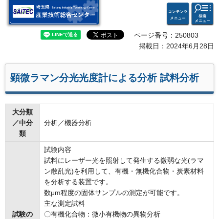
検索・
コンテ
埼玉県 産業技術総合セン
共通メ
ンツメ
ター
ニュー
ニュー
ページ番号：250803
掲載日：2024年6月28日
顕微ラマン分光光度計による分析 試料分析
大分類
／中分
分析／機器分析
類
試験内容
試料にレーザー光を照射して発生する微弱な光(ラマ
ン散乱光)を利用して、有機・無機化合物・炭素材料
を分析する装置です。
数μm程度の固体サンプルの測定が可能です。
主な測定試料
試験の
〇有機化合物：微小有機物の異物分析