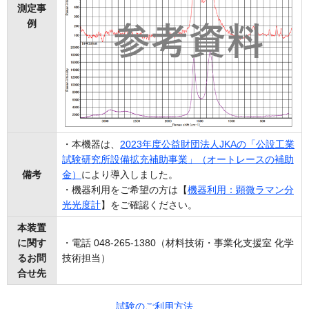
測定事
例
・本機器は、
2023年度公益財団法人JKAの「公設工業
試験研究所設備拡充補助事業」（オートレースの補助
備考
金）
により導入しました。
・機器利用をご希望の方は【
機器利用：顕微ラマン分
光光度計
】をご確認ください。
本装置
に関す
・電話 048-265-1380（材料技術・事業化支援室 化学
るお問
技術担当）
合せ先
試験のご利用方法