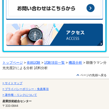
んか？
お問い合わせはこちらから
アクセス
トップページ
>
依頼試験
>
試験項目一覧
>
機器分析
> 顕微ラマン分
光光度計による分析 試料分析
ページの先頭へ戻る
> サイトマップ
> プライバシーポリシー・免責事項
> 著作権・リンクについて
産業技術総合センター
〒333-0844