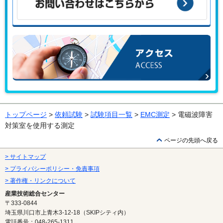
お問い合わせはこちらから
アクセス
トップページ
>
依頼試験
>
試験項目一覧
>
EMC測定
> 電磁波障害
対策室を使用する測定
ページの先頭へ戻る
> サイトマップ
> プライバシーポリシー・免責事項
> 著作権・リンクについて
産業技術総合センター
〒333-0844
埼玉県川口市上青木3-12-18（SKIPシティ内）
電話番号：048-265-1311