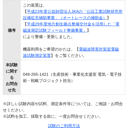
この装置は、
【
平成23年度公益財団法人JKAの「公設工業試験研究所
設備拡充補助事業」（オートレースの補助金）
】
【
平成29年度地方創生拠点整備交付金を活用した「電
備考
磁波測定試験フィールド整備事業」
】
により整備・更新しました。
機器利用をご希望のかたは、【
電磁波障害対策室電磁
波試験測定装置
】をご覧ください。
本試験
に関す
048-265-1421（生産技術・事業化支援室 電気・電子技
る
術・戦略プロジェクト担当）
お問合
せ先
※詳しい試験内容や試料、測定条件等については、ご相談・お問合
せください。
※試料を加工、採取する前に、一度お問合せください。
試験のご利用方法