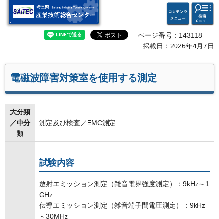
検索・
コンテ
埼玉県 産業技術総合セン
共通メ
ンツメ
ター
ニュー
ニュー
ページ番号：143118
掲載日：2026年4月7日
電磁波障害対策室を使用する測定
大分類
／中分
測定及び検査／EMC測定
類
試験内容
放射エミッション測定（雑音電界強度測定）：9kHz～1
GHz
伝導エミッション測定（雑音端子間電圧測定）：9kHz
～30MHz